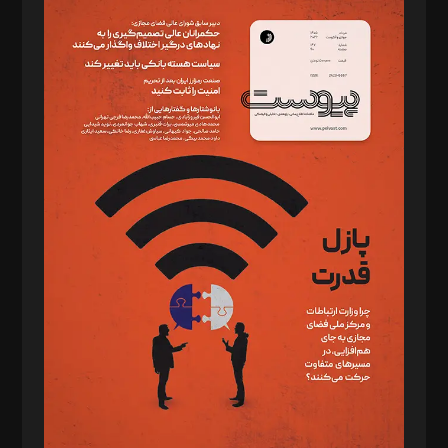
سردبیر: مهرک محمودی
دبیر تحریریه: میثم قاسمی
د‌بیر ناداستان: سمانه سمیع
د‌بیر خدمت و تجارت: ابوالفضل رجبی
د‌بیر حقوق فناوری: حسام‌الدین ایپکچی
د‌بیر پیوست جهان: مینا پاکدل
د‌بیر تحریریه آنلاین: بابک نقاش
تحریریه‌: مجتبی محمود‌ی، آرش برهمند، یسنا امان‌پور، سروش کرمیان،
مصطفی مسجدی آرانی، ابوالفضل رجبی، زهرا فکرانه، فائزه فتحی
رستمی،مصطفی باستان
ویرایش: نگار استاد‌‌آقا
طراح یونیفرم: مجید توکلی
فیلمبرداری و عکاسی: امیر شفیعی، مانی لطفی زاده
گرافیک و صفحه‌آرایی: سید‌سبحان‌علی ثابت
مد‌یر توسعه تجاری: کامبیز برید‌
امور مالی: شاپور رهبری، محمد‌ کاظمی‌نیا