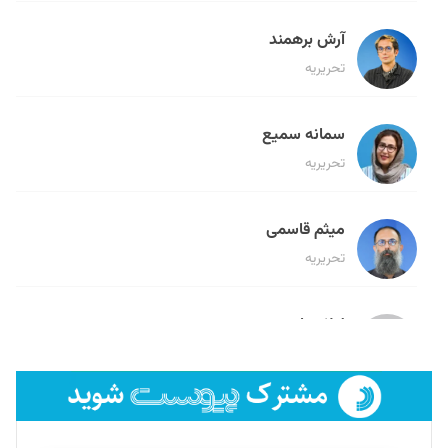
آرش برهمند
تحریریه
سمانه سمیع
تحریریه
میثم قاسمی
تحریریه
لیلا حنارود
تحریریه
فائزه فتحی رستمی