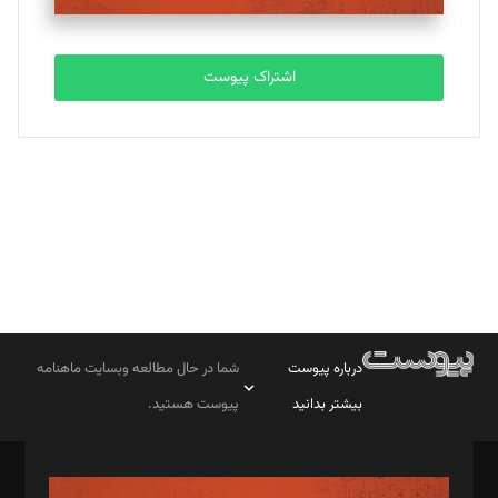
تحریریه
اشتراک پیوست
بابک نقاش
تحریریه
درباره پیوست
شما در حال مطالعه وبسایت ماهنامه
بیشتر بدانید
پیوست هستید.
صاحب امتیاز: موسسه پرسش (پویندگان راز ستاره شمال)
مدیر مسئول: محمدباقر اثنی‌عشری