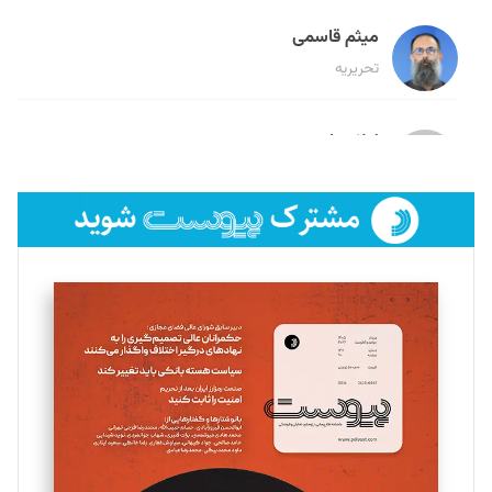
میثم قاسمی
تحریریه
لیلا حنارود
تحریریه
فائزه فتحی رستمی
تحریریه
سروش کرمیان
تحریریه
مینا پاکدل
تحریریه