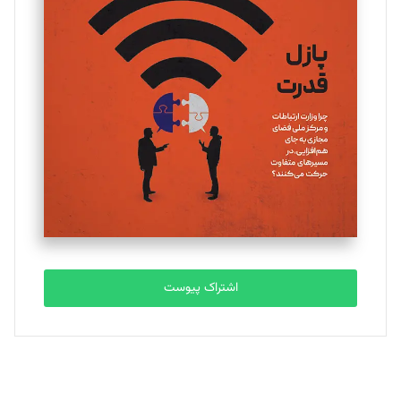
یسنا امان‌پور
تحریریه
ملینا جعفری
تحریریه
مصطفی مسجدی آرانی
تحریریه
اشتراک پیوست
بابک نقاش
تحریریه