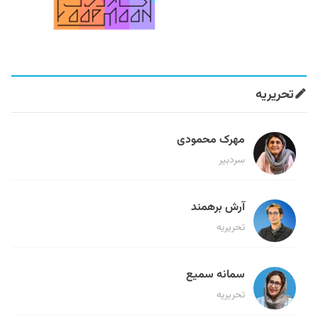
تحریریه
مهرک محمودی
سردبیر
آرش برهمند
تحریریه
سمانه سمیع
تحریریه