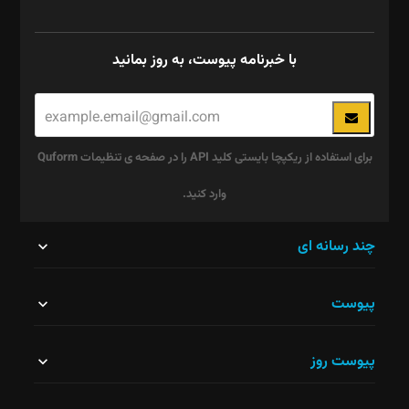
با خبرنامه پیوست، به روز بمانید
برای استفاده از ریکپچا بایستی کلید API را در صفحه ی تنظیمات Quform
وارد کنید.
این
چند رسانه ای
قسمت
پیوست
نباید
خالی
پیوست روز
رها