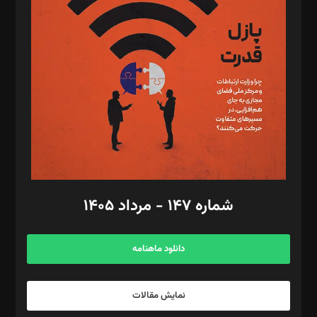
تحریریه‌: مجتبی محمود‌ی، آرش برهمند، یسنا امان‌پور، سروش کرمیان،
مصطفی مسجدی آرانی، ابوالفضل رجبی، زهرا فکرانه، فائزه فتحی
رستمی،مصطفی باستان
ویرایش: نگار استاد‌‌آقا
طراح یونیفرم: مجید توکلی
فیلمبرداری و عکاسی: امیر شفیعی، مانی لطفی زاده
گرافیک و صفحه‌آرایی: سید‌سبحان‌علی ثابت
مد‌یر توسعه تجاری: کامبیز برید‌
امور مالی: شاپور رهبری، محمد‌ کاظمی‌نیا
امور اد‌اری: راضیه محمود‌ی
شماره ۱۴۷ - مرداد ۱۴۰۵
مرکز تماس: ۰۲۱۴۲۸۲۴۰۰۰
آگهی و مشترکین: ۰۹۱۹۹۹۹۰۴۵۴
دانلود ماهنامه
نمایش مقالات