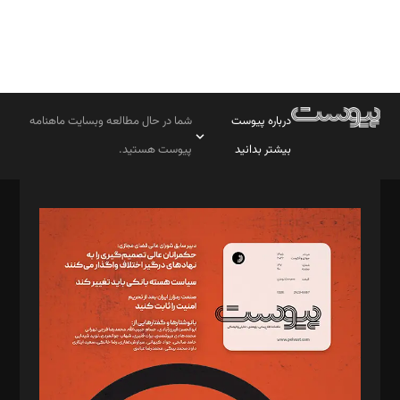
درباره پیوست
شما در حال مطالعه وبسایت ماهنامه
بیشتر بدانید
پیوست هستید.
صاحب امتیاز: موسسه پرسش (پویندگان راز ستاره شمال)
مدیر مسئول: محمدباقر اثنی‌عشری
سردبیر: مهرک محمودی
دبیر تحریریه: میثم قاسمی
د‌بیر ناداستان: سمانه سمیع
د‌بیر خدمت و تجارت: ابوالفضل رجبی
د‌بیر حقوق فناوری: حسام‌الدین ایپکچی
د‌بیر پیوست جهان: مینا پاکدل
د‌بیر تحریریه آنلاین: بابک نقاش