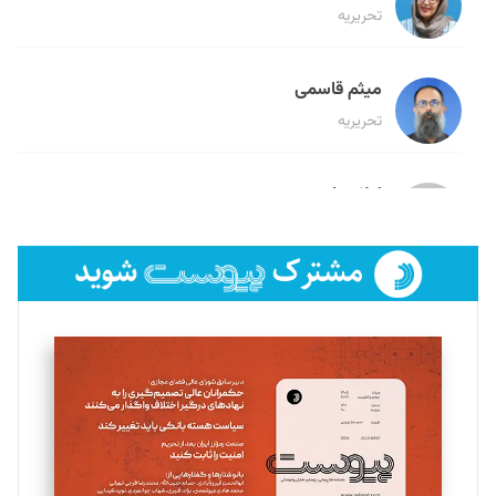
تحریریه
میثم قاسمی
تحریریه
لیلا حنارود
تحریریه
فائزه فتحی رستمی
تحریریه
سروش کرمیان
تحریریه