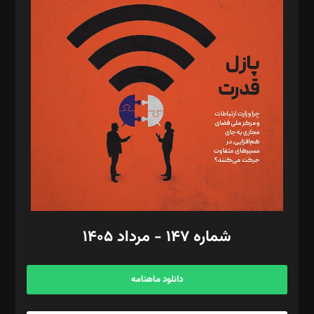
د‌بیر پیوست جهان: مینا پاکدل
د‌بیر تحریریه آنلاین: بابک نقاش
تحریریه‌: مجتبی محمود‌ی، آرش برهمند، یسنا امان‌پور، سروش کرمیان،
مصطفی مسجدی آرانی، ابوالفضل رجبی، زهرا فکرانه، فائزه فتحی
رستمی،مصطفی باستان
ویرایش: نگار استاد‌‌آقا
طراح یونیفرم: مجید توکلی
فیلمبرداری و عکاسی: امیر شفیعی، مانی لطفی زاده
گرافیک و صفحه‌آرایی: سید‌سبحان‌علی ثابت
مد‌یر توسعه تجاری: کامبیز برید‌
امور مالی: شاپور رهبری، محمد‌ کاظمی‌نیا
امور اد‌اری: راضیه محمود‌ی
شماره ۱۴۷ - مرداد ۱۴۰۵
مرکز تماس: ۰۲۱۴۲۸۲۴۰۰۰
آگهی و مشترکین: ۰۹۱۹۹۹۹۰۴۵۴
دانلود ماهنامه