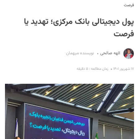
فرصت
پول دیجیتالی بانک مرکزی؛ تهدید یا
فرصت
الهه صالحی
نویسنده میهمان
S
۱۷ شهریور ۱۴۰۱
زمان مطالعه : ۵ دقیقه