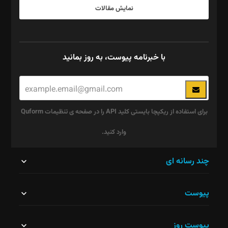
نمایش مقالات
با خبرنامه پیوست، به روز بمانید
برای استفاده از ریکپچا بایستی کلید API را در صفحه ی تنظیمات Quform
وارد کنید.
این
چند رسانه ای
قسمت
پیوست
نباید
خالی
پیوست روز