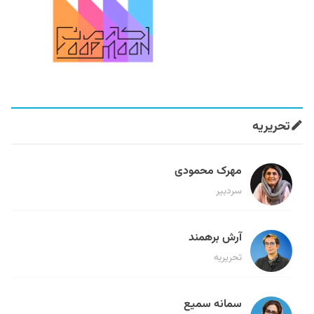
تحریریه
مهرک محمودی
سردبیر
آرش برهمند
تحریریه
سمانه سمیع