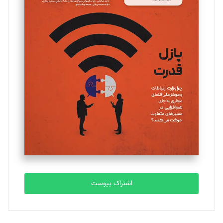
مینا پاکدل
تحریریه
یسنا امان‌پور
تحریریه
ملینا جعفری
تحریریه
مصطفی مسجدی آرانی
تحریریه
اشتراک پیوست
بابک نقاش
تحریریه