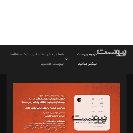
درباره پیوست
شما در حال مطالعه وبسایت ماهنامه
بیشتر بدانید
پیوست هستید.
صاحب امتیاز: موسسه پرسش (پویندگان راز ستاره شمال)
مدیر مسئول: محمدباقر اثنی‌عشری
سردبیر: مهرک محمودی
دبیر تحریریه: میثم قاسمی
د‌بیر ناداستان: سمانه سمیع
د‌بیر خدمت و تجارت: ابوالفضل رجبی
د‌بیر حقوق فناوری: حسام‌الدین ایپکچی