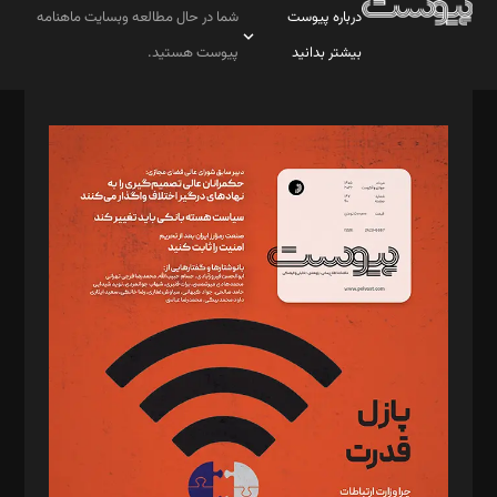
درباره پیوست
شما در حال مطالعه وبسایت ماهنامه
بیشتر بدانید
پیوست هستید.
صاحب امتیاز: موسسه پرسش (پویندگان راز ستاره شمال)
مدیر مسئول: محمدباقر اثنی‌عشری
سردبیر: مهرک محمودی
دبیر تحریریه: میثم قاسمی
د‌بیر ناداستان: سمانه سمیع
د‌بیر خدمت و تجارت: ابوالفضل رجبی
د‌بیر حقوق فناوری: حسام‌الدین ایپکچی
د‌بیر پیوست جهان: مینا پاکدل
د‌بیر تحریریه آنلاین: بابک نقاش
تحریریه‌: مجتبی محمود‌ی، آرش برهمند، یسنا امان‌پور، سروش کرمیان،
مصطفی مسجدی آرانی، ابوالفضل رجبی، زهرا فکرانه، فائزه فتحی
رستمی،مصطفی باستان
ویرایش: نگار استاد‌‌آقا