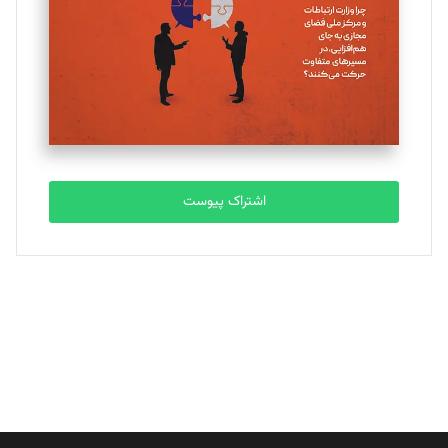
ملینا جعفری
تحریریه
مصطفی مسجدی آرانی
تحریریه
اشتراک پیوست
بابک نقاش
تحریریه