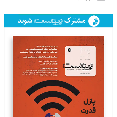
لیلا حنارود
تحریریه
فائزه فتحی رستمی
تحریریه
سروش کرمیان
تحریریه
مینا پاکدل
تحریریه
یسنا امان‌پور
تحریریه