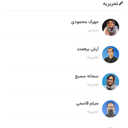
تحریریه
مهرک محمودی
سردبیر
آرش برهمند
تحریریه
سمانه سمیع
تحریریه
میثم قاسمی
تحریریه