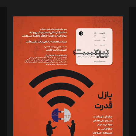
صاحب امتیاز: موسسه پرسش (پویندگان راز ستاره شمال)
مدیر مسئول: محمدباقر اثنی‌عشری
سردبیر: مهرک محمودی
دبیر تحریریه: میثم قاسمی
د‌بیر ناداستان: سمانه سمیع
د‌بیر خدمت و تجارت: ابوالفضل رجبی
د‌بیر حقوق فناوری: حسام‌الدین ایپکچی
د‌بیر پیوست جهان: مینا پاکدل
د‌بیر تحریریه آنلاین: بابک نقاش
تحریریه‌: مجتبی محمود‌ی، آرش برهمند، یسنا امان‌پور، سروش کرمیان،
مصطفی مسجدی آرانی، ابوالفضل رجبی، زهرا فکرانه، فائزه فتحی
رستمی،مصطفی باستان
ویرایش: نگار استاد‌‌آقا
طراح یونیفرم: مجید توکلی
فیلمبرداری و عکاسی: امیر شفیعی، مانی لطفی زاده