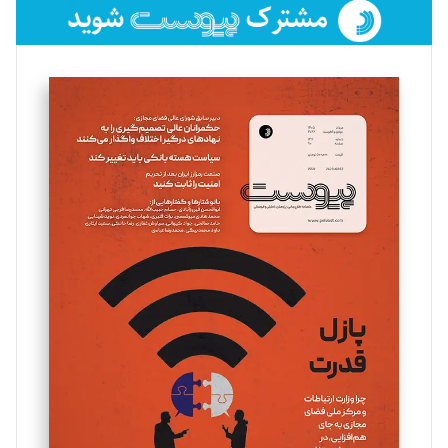
فائزه فتحی رستمی
تحریریه
سروش کرمیان
تحریریه
مینا پاکدل
تحریریه
یسنا امان‌پور
تحریریه
ملینا جعفری