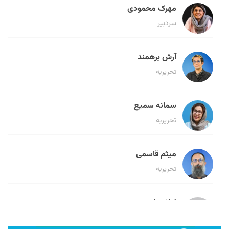
مهرک محمودی
سردبیر
آرش برهمند
تحریریه
سمانه سمیع
تحریریه
میثم قاسمی
تحریریه
لیلا حنارود
تحریریه