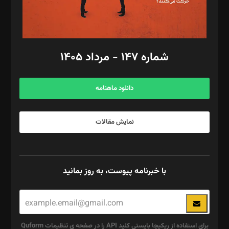
گرافیک و صفحه‌آرایی: سید‌سبحان‌علی ثابت
مد‌یر توسعه تجاری: کامبیز برید‌
امور مالی: شاپور رهبری، محمد‌ کاظمی‌نیا
امور اد‌اری: راضیه محمود‌ی
شماره ۱۴۷ - مرداد ۱۴۰۵
مرکز تماس: ۰۲۱۴۲۸۲۴۰۰۰
آگهی و مشترکین: ۰۹۱۹۹۹۹۰۴۵۴
دانلود ماهنامه
نمایش مقالات
با خبرنامه پیوست، به روز بمانید
برای استفاده از ریکپچا بایستی کلید API را در صفحه ی تنظیمات Quform