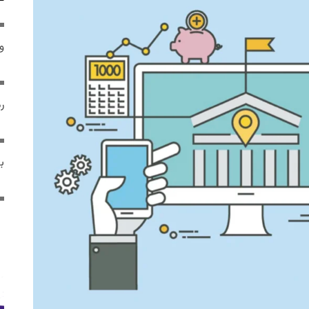
و 
رم
ب