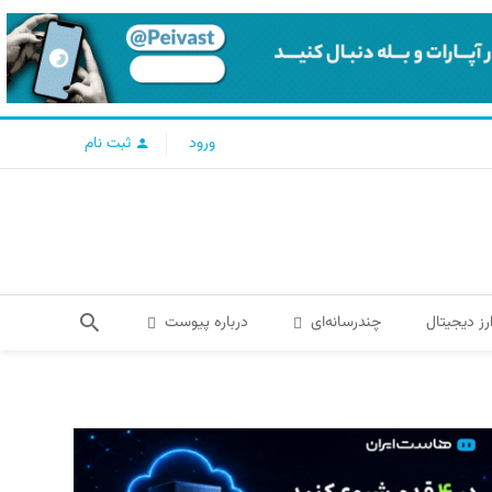
ورود
ثبت نام
رز دیجیتال
چندرسانه‌ای
درباره پیوست