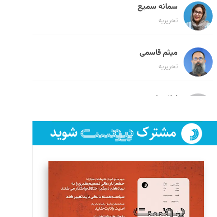
سمانه سمیع
تحریریه
میثم قاسمی
تحریریه
لیلا حنارود
تحریریه
فائزه فتحی رستمی
تحریریه
سروش کرمیان
تحریریه