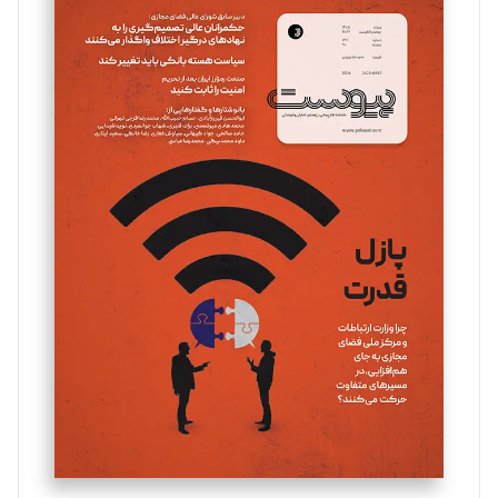
سروش کرمیان
تحریریه
مینا پاکدل
تحریریه
یسنا امان‌پور
تحریریه
ملینا جعفری
تحریریه
مصطفی مسجدی آرانی
تحریریه