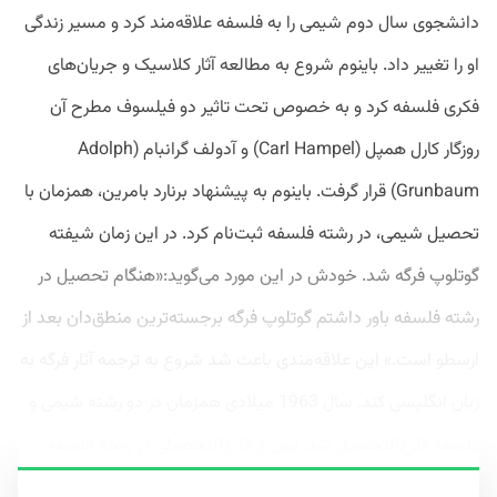
دانشجوی سال دوم شیمی را به فلسفه علاقه‌مند کرد و مسیر زندگی
او را تغییر داد. باینوم شروع به مطالعه آثار کلاسیک و جریان‌های
فکری فلسفه کرد و به خصوص تحت تاثیر دو فیلسوف مطرح آن
روزگار کارل همپل (Carl Hampel) و آدولف گرانبام (Adolph
Grunbaum) قرار گرفت. باینوم به پیشنهاد برنارد بامرین، همزمان با
تحصیل شیمی، در رشته فلسفه ثبت‌نام کرد. در این زمان شیفته
گوتلوپ فرگه شد. خودش در این مورد می‌گوید:«هنگام تحصیل در
رشته فلسفه باور داشتم گوتلوپ فرگه برجسته‌ترین منطق‌دان بعد از
ارسطو است.» این علاقه‌مندی باعث شد شروع به ترجمه آثار فرگه به
زبان انگلیسی کند. سال 1963 میلادی همزمان در دو رشته شیمی و
فلسفه فارغ‌التحصیل شد. پس از فارغ‌التحصیلی در رشته فلسفه...