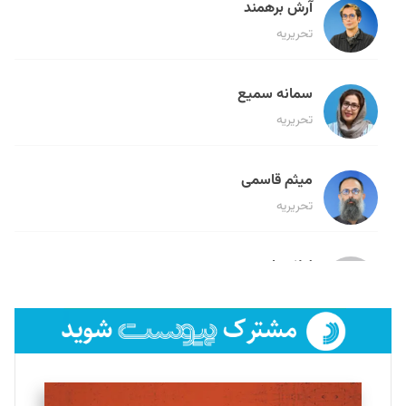
آرش برهمند
تحریریه
سمانه سمیع
تحریریه
میثم قاسمی
تحریریه
لیلا حنارود
تحریریه
فائزه فتحی رستمی
تحریریه