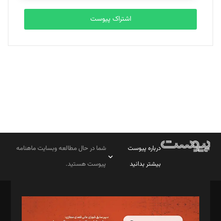
اشتراک پیوست
بابک نقاش
تحریریه
درباره پیوست
شما در حال مطالعه وبسایت ماهنامه
بیشتر بدانید
پیوست هستید.
صاحب امتیاز: موسسه پرسش (پویندگان راز ستاره شمال)
مدیر مسئول: محمدباقر اثنی‌عشری
سردبیر: مهرک محمودی