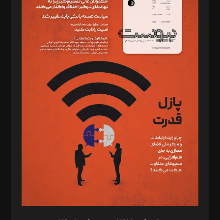
دبیر تحریریه: میثم قاسمی
د‌بیر ناداستان: سمانه سمیع
د‌بیر خدمت و تجارت: ابوالفضل رجبی
د‌بیر حقوق فناوری: حسام‌الدین ایپکچی
د‌بیر پیوست جهان: مینا پاکدل
د‌بیر تحریریه آنلاین: بابک نقاش
تحریریه‌: مجتبی محمود‌ی، آرش برهمند، یسنا امان‌پور، سروش کرمیان،
مصطفی مسجدی آرانی، ابوالفضل رجبی، زهرا فکرانه، فائزه فتحی
رستمی،مصطفی باستان
ویرایش: نگار استاد‌‌آقا
طراح یونیفرم: مجید توکلی
فیلمبرداری و عکاسی: امیر شفیعی، مانی لطفی زاده
گرافیک و صفحه‌آرایی: سید‌سبحان‌علی ثابت
مد‌یر توسعه تجاری: کامبیز برید‌
امور مالی: شاپور رهبری، محمد‌ کاظمی‌نیا
امور اد‌اری: راضیه محمود‌ی