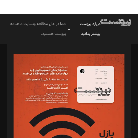
درباره پیوست
شما در حال مطالعه وبسایت ماهنامه
بیشتر بدانید
پیوست هستید.
صاحب امتیاز: موسسه پرسش (پویندگان راز ستاره شمال)
مدیر مسئول: محمدباقر اثنی‌عشری
سردبیر: مهرک محمودی
دبیر تحریریه: میثم قاسمی
د‌بیر ناداستان: سمانه سمیع
د‌بیر خدمت و تجارت: ابوالفضل رجبی
د‌بیر حقوق فناوری: حسام‌الدین ایپکچی
د‌بیر پیوست جهان: مینا پاکدل
د‌بیر تحریریه آنلاین: بابک نقاش
تحریریه‌: مجتبی محمود‌ی، آرش برهمند، یسنا امان‌پور، سروش کرمیان،
مصطفی مسجدی آرانی، ابوالفضل رجبی، زهرا فکرانه، فائزه فتحی