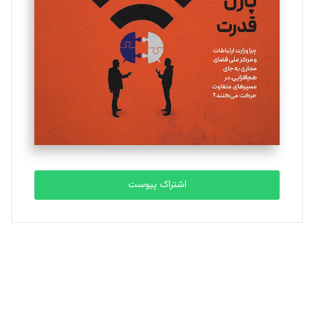
یسنا امان‌پور
تحریریه
ملینا جعفری
تحریریه
مصطفی مسجدی آرانی
تحریریه
اشتراک پیوست
بابک نقاش
تحریریه