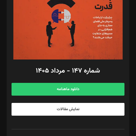
رستمی،مصطفی باستان
ویرایش: نگار استاد‌‌آقا
طراح یونیفرم: مجید توکلی
فیلمبرداری و عکاسی: امیر شفیعی، مانی لطفی زاده
گرافیک و صفحه‌آرایی: سید‌سبحان‌علی ثابت
مد‌یر توسعه تجاری: کامبیز برید‌
امور مالی: شاپور رهبری، محمد‌ کاظمی‌نیا
امور اد‌اری: راضیه محمود‌ی
شماره ۱۴۷ - مرداد ۱۴۰۵
مرکز تماس: ۰۲۱۴۲۸۲۴۰۰۰
آگهی و مشترکین: ۰۹۱۹۹۹۹۰۴۵۴
دانلود ماهنامه
نمایش مقالات