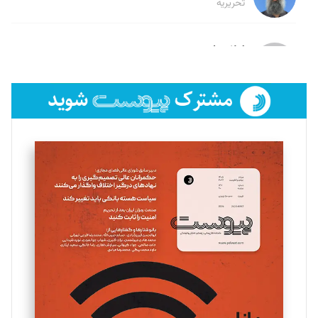
تحریریه
لیلا حنارود
تحریریه
فائزه فتحی رستمی
تحریریه
سروش کرمیان
تحریریه
مینا پاکدل
تحریریه