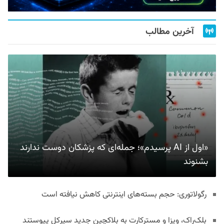
آخرین مطالب
«اول از AI پرسیدم»؛ جمله‌ای که پزشکان دوست ندارند
بشنوند
رگولاتوری: حجم بسته‌های اینترنتی کاهش نیافته است
بلک‌راک، ویزا و مسترکارت به بلاکچین جدید سیرکل پیوستند