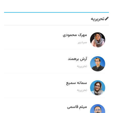
تحریریه
مهرک محمودی
سردبیر
آرش برهمند
تحریریه
سمانه سمیع
تحریریه
میثم قاسمی