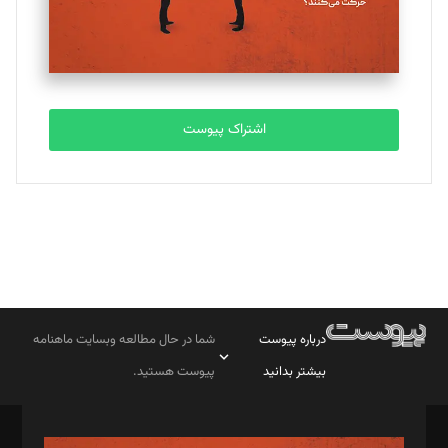
اشتراک پیوست
درباره پیوست
شما در حال مطالعه وبسایت ماهنامه
بیشتر بدانید
پیوست هستید.
صاحب امتیاز: موسسه پرسش (پویندگان راز ستاره شمال)
مدیر مسئول: محمدباقر اثنی‌عشری