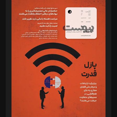
سردبیر: مهرک محمودی
دبیر تحریریه: میثم قاسمی
د‌بیر ناداستان: سمانه سمیع
د‌بیر خدمت و تجارت: ابوالفضل رجبی
د‌بیر حقوق فناوری: حسام‌الدین ایپکچی
د‌بیر پیوست جهان: مینا پاکدل
د‌بیر تحریریه آنلاین: بابک نقاش
تحریریه‌: مجتبی محمود‌ی، آرش برهمند، یسنا امان‌پور، سروش کرمیان،
مصطفی مسجدی آرانی، ابوالفضل رجبی، زهرا فکرانه، فائزه فتحی
رستمی،مصطفی باستان
ویرایش: نگار استاد‌‌آقا
طراح یونیفرم: مجید توکلی
فیلمبرداری و عکاسی: امیر شفیعی، مانی لطفی زاده
گرافیک و صفحه‌آرایی: سید‌سبحان‌علی ثابت
مد‌یر توسعه تجاری: کامبیز برید‌
امور مالی: شاپور رهبری، محمد‌ کاظمی‌نیا