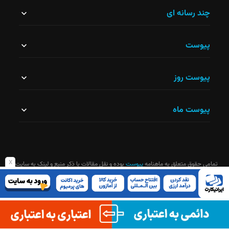
این
چند رسانه ای
قسمت
پیوست
نباید
خالی
پیوست روز
رها
شود.
پیوست ماه
x
تمامی حقوق متعلق به ماهنامه
پیوست
بوده و نقل مقالات با ذکر منبع و لینک به سایت
ماهنامه آزاد است