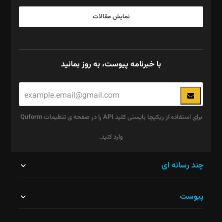
نمایش مقالات
با خبرنامه پیوست، به روز بمانید
برای استفاده از ریکپچا بایستی کلید API را در صفحه ی تنظیمات Quform
وارد کنید.
این
چند رسانه ای
قسمت
پیوست
نباید
خالی