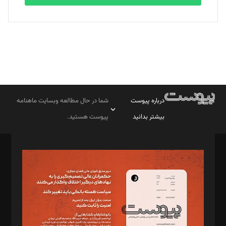
درباره پیوست
شما در حال مطالعه وبسایت ماهنامه
بیشتر بدانید
پیوست هستید.
صاحب امتیاز: موسسه پرسش (پویندگان راز ستاره شمال)
مدیر مسئول: محمدباقر اثنی‌عشری
سردبیر: مهرک محمودی
دبیر تحریریه: میثم قاسمی
د‌بیر ناداستان: سمانه سمیع
د‌بیر خدمت و تجارت: ابوالفضل رجبی
د‌بیر حقوق فناوری: حسام‌الدین ایپکچی