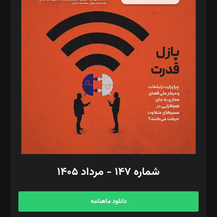
د‌بیر پیوست جهان: مینا پاکدل
د‌بیر تحریریه آنلاین: بابک نقاش
تحریریه‌: مجتبی محمود‌ی، آرش برهمند، یسنا امان‌پور، سروش کرمیان،
مصطفی مسجدی آرانی، ابوالفضل رجبی، زهرا فکرانه، فائزه فتحی
رستمی،مصطفی باستان
ویرایش: نگار استاد‌‌آقا
طراح یونیفرم: مجید توکلی
فیلمبرداری و عکاسی: امیر شفیعی، مانی لطفی زاده
گرافیک و صفحه‌آرایی: سید‌سبحان‌علی ثابت
مد‌یر توسعه تجاری: کامبیز برید‌
امور مالی: شاپور رهبری، محمد‌ کاظمی‌نیا
امور اد‌اری: راضیه محمود‌ی
شماره ۱۴۷ - مرداد ۱۴۰۵
مرکز تماس: ۰۲۱۴۲۸۲۴۰۰۰
آگهی و مشترکین: ۰۹۱۹۹۹۹۰۴۵۴
دانلود ماهنامه