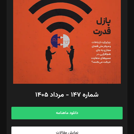
د‌بیر تحریریه آنلاین: بابک نقاش
تحریریه‌: مجتبی محمود‌ی، آرش برهمند، یسنا امان‌پور، سروش کرمیان،
مصطفی مسجدی آرانی، ابوالفضل رجبی، زهرا فکرانه، فائزه فتحی
رستمی،مصطفی باستان
ویرایش: نگار استاد‌‌آقا
طراح یونیفرم: مجید توکلی
فیلمبرداری و عکاسی: امیر شفیعی، مانی لطفی زاده
گرافیک و صفحه‌آرایی: سید‌سبحان‌علی ثابت
مد‌یر توسعه تجاری: کامبیز برید‌
امور مالی: شاپور رهبری، محمد‌ کاظمی‌نیا
امور اد‌اری: راضیه محمود‌ی
شماره ۱۴۷ - مرداد ۱۴۰۵
مرکز تماس: ۰۲۱۴۲۸۲۴۰۰۰
آگهی و مشترکین: ۰۹۱۹۹۹۹۰۴۵۴
دانلود ماهنامه
نمایش مقالات