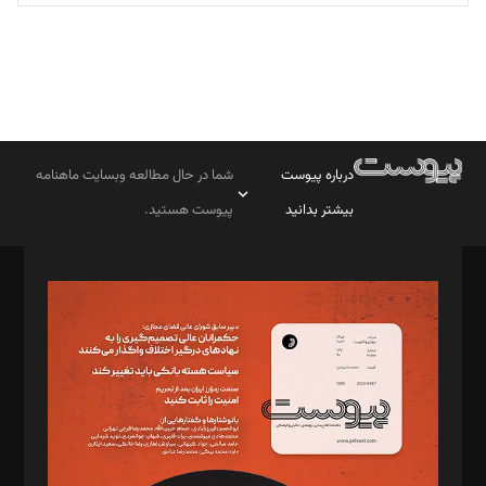
درباره پیوست
شما در حال مطالعه وبسایت ماهنامه
بیشتر بدانید
پیوست هستید.
صاحب امتیاز: موسسه پرسش (پویندگان راز ستاره شمال)
مدیر مسئول: محمدباقر اثنی‌عشری
سردبیر: مهرک محمودی
دبیر تحریریه: میثم قاسمی
د‌بیر ناداستان: سمانه سمیع
د‌بیر خدمت و تجارت: ابوالفضل رجبی
د‌بیر حقوق فناوری: حسام‌الدین ایپکچی
د‌بیر پیوست جهان: مینا پاکدل