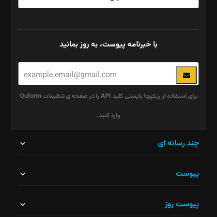
با خبرنامه پیوست، به روز بمانید
برای استفاده از ریکپچا بایستی کلید API را در صفحه ی تنظیمات Quform
وارد کنید.
این
چند رسانه ای
قسمت
پیوست
نباید
خالی
پیوست روز
رها