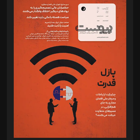
سردبیر: مهرک محمودی
دبیر تحریریه: میثم قاسمی
د‌بیر ناداستان: سمانه سمیع
د‌بیر خدمت و تجارت: ابوالفضل رجبی
د‌بیر حقوق فناوری: حسام‌الدین ایپکچی
د‌بیر پیوست جهان: مینا پاکدل
د‌بیر تحریریه آنلاین: بابک نقاش
تحریریه‌: مجتبی محمود‌ی، آرش برهمند، یسنا امان‌پور، سروش کرمیان،
مصطفی مسجدی آرانی، ابوالفضل رجبی، زهرا فکرانه، فائزه فتحی
رستمی،مصطفی باستان
ویرایش: نگار استاد‌‌آقا
طراح یونیفرم: مجید توکلی
فیلمبرداری و عکاسی: امیر شفیعی، مانی لطفی زاده
گرافیک و صفحه‌آرایی: سید‌سبحان‌علی ثابت
مد‌یر توسعه تجاری: کامبیز برید‌
امور مالی: شاپور رهبری، محمد‌ کاظمی‌نیا