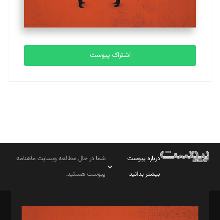
اشتراک پیوست
درباره پیوست
شما در حال مطالعه وبسایت ماهنامه
بیشتر بدانید
پیوست هستید.
صاحب امتیاز: موسسه پرسش (پویندگان راز ستاره شمال)
مدیر مسئول: محمدباقر اثنی‌عشری