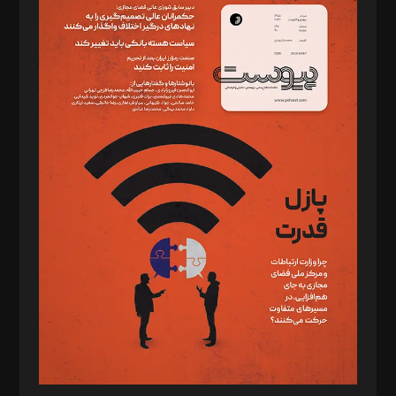
سردبیر: مهرک محمودی
دبیر تحریریه: میثم قاسمی
د‌بیر ناداستان: سمانه سمیع
د‌بیر خدمت و تجارت: ابوالفضل رجبی
د‌بیر حقوق فناوری: حسام‌الدین ایپکچی
د‌بیر پیوست جهان: مینا پاکدل
د‌بیر تحریریه آنلاین: بابک نقاش
تحریریه‌: مجتبی محمود‌ی، آرش برهمند، یسنا امان‌پور، سروش کرمیان،
مصطفی مسجدی آرانی، ابوالفضل رجبی، زهرا فکرانه، فائزه فتحی
رستمی،مصطفی باستان
ویرایش: نگار استاد‌‌آقا
طراح یونیفرم: مجید توکلی
فیلمبرداری و عکاسی: امیر شفیعی، مانی لطفی زاده
گرافیک و صفحه‌آرایی: سید‌سبحان‌علی ثابت
مد‌یر توسعه تجاری: کامبیز برید‌
امور مالی: شاپور رهبری، محمد‌ کاظمی‌نیا