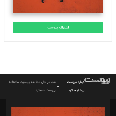
اشتراک پیوست
درباره پیوست
شما در حال مطالعه وبسایت ماهنامه
بیشتر بدانید
پیوست هستید.
صاحب امتیاز: موسسه پرسش (پویندگان راز ستاره شمال)
مدیر مسئول: محمدباقر اثنی‌عشری