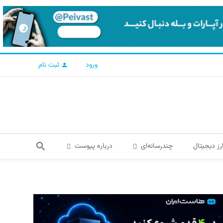
ورود
ثبت نام
رز دیجیتال
چندرسانه‌ای
درباره پیوست