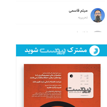
میثم قاسمی
تحریریه
لیلا حنارود
تحریریه
فائزه فتحی رستمی
تحریریه
سروش کرمیان
تحریریه
مینا پاکدل