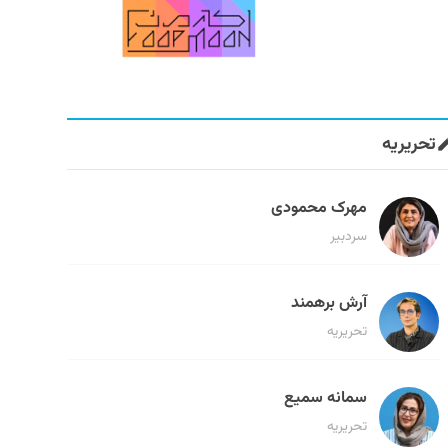
تحریریه
مهرک محمودی
سردبیر
آرش برهمند
تحریریه
سمانه سمیع
تحریریه