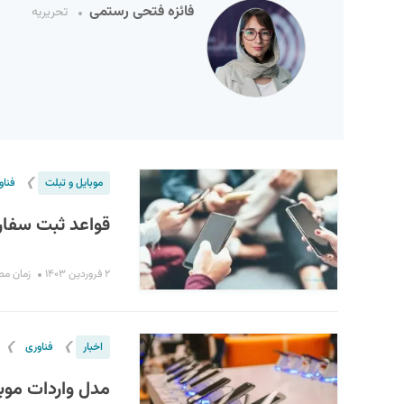
فائزه فتحی رستمی
تحریریه
❯
موبایل و تبلت
فناو
S
قواعد ثبت‌ سفارش تلفن ه
۲ فروردین ۱۴۰۳
زمان مطالعه
❯
❯
اخبار
فناوری
مدل واردات موبا