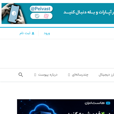
ورود
ثبت نام
رز دیجیتال
چندرسانه‌ای
درباره پیوست