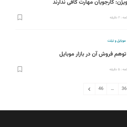
ژن: کارجویان مهارت کافی ندارند
 ۲ دقیقه
موبایل و تبلت
توهم فروش آن در بازار موبایل
 ۵ دقیقه
Next
Page
Page
P
46
…
36