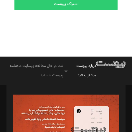
اشتراک پیوست
درباره پیوست
شما در حال مطالعه وبسایت ماهنامه
بیشتر بدانید
پیوست هستید.
صاحب امتیاز: موسسه پرسش (پویندگان راز ستاره شمال)
مدیر مسئول: محمدباقر اثنی‌عشری
سردبیر: مهرک محمودی
دبیر تحریریه: میثم قاسمی
د‌بیر ناداستان: سمانه سمیع
د‌بیر خدمت و تجارت: ابوالفضل رجبی