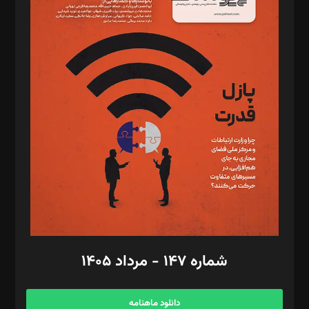
د‌بیر حقوق فناوری: حسام‌الدین ایپکچی
د‌بیر پیوست جهان: مینا پاکدل
د‌بیر تحریریه آنلاین: بابک نقاش
تحریریه‌: مجتبی محمود‌ی، آرش برهمند، یسنا امان‌پور، سروش کرمیان،
مصطفی مسجدی آرانی، ابوالفضل رجبی، زهرا فکرانه، فائزه فتحی
رستمی،مصطفی باستان
ویرایش: نگار استاد‌‌آقا
طراح یونیفرم: مجید توکلی
فیلمبرداری و عکاسی: امیر شفیعی، مانی لطفی زاده
گرافیک و صفحه‌آرایی: سید‌سبحان‌علی ثابت
مد‌یر توسعه تجاری: کامبیز برید‌
امور مالی: شاپور رهبری، محمد‌ کاظمی‌نیا
امور اد‌اری: راضیه محمود‌ی
شماره ۱۴۷ - مرداد ۱۴۰۵
مرکز تماس: ۰۲۱۴۲۸۲۴۰۰۰
آگهی و مشترکین: ۰۹۱۹۹۹۹۰۴۵۴
دانلود ماهنامه