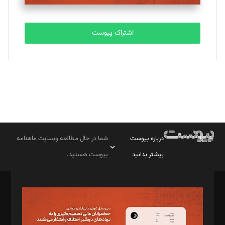
اشتراک پیوست
درباره پیوست
شما در حال مطالعه وبسایت ماهنامه
بیشتر بدانید
پیوست هستید.
صاحب امتیاز: موسسه پرسش (پویندگان راز ستاره شمال)
مدیر مسئول: محمدباقر اثنی‌عشری
سردبیر: مهرک محمودی
دبیر تحریریه: میثم قاسمی