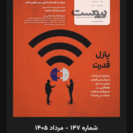
د‌بیر ناداستان: سمانه سمیع
د‌بیر خدمت و تجارت: ابوالفضل رجبی
د‌بیر حقوق فناوری: حسام‌الدین ایپکچی
د‌بیر پیوست جهان: مینا پاکدل
د‌بیر تحریریه آنلاین: بابک نقاش
تحریریه‌: مجتبی محمود‌ی، آرش برهمند، یسنا امان‌پور، سروش کرمیان،
مصطفی مسجدی آرانی، ابوالفضل رجبی، زهرا فکرانه، فائزه فتحی
رستمی،مصطفی باستان
ویرایش: نگار استاد‌‌آقا
طراح یونیفرم: مجید توکلی
فیلمبرداری و عکاسی: امیر شفیعی، مانی لطفی زاده
گرافیک و صفحه‌آرایی: سید‌سبحان‌علی ثابت
مد‌یر توسعه تجاری: کامبیز برید‌
امور مالی: شاپور رهبری، محمد‌ کاظمی‌نیا
امور اد‌اری: راضیه محمود‌ی
شماره ۱۴۷ - مرداد ۱۴۰۵
مرکز تماس: ۰۲۱۴۲۸۲۴۰۰۰