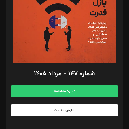
مصطفی مسجدی آرانی، ابوالفضل رجبی، زهرا فکرانه، فائزه فتحی
رستمی،مصطفی باستان
ویرایش: نگار استاد‌‌آقا
طراح یونیفرم: مجید توکلی
فیلمبرداری و عکاسی: امیر شفیعی، مانی لطفی زاده
گرافیک و صفحه‌آرایی: سید‌سبحان‌علی ثابت
مد‌یر توسعه تجاری: کامبیز برید‌
امور مالی: شاپور رهبری، محمد‌ کاظمی‌نیا
امور اد‌اری: راضیه محمود‌ی
شماره ۱۴۷ - مرداد ۱۴۰۵
مرکز تماس: ۰۲۱۴۲۸۲۴۰۰۰
آگهی و مشترکین: ۰۹۱۹۹۹۹۰۴۵۴
دانلود ماهنامه
نمایش مقالات