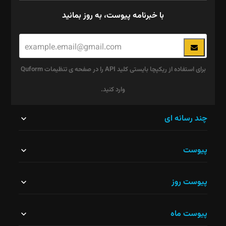
با خبرنامه پیوست، به روز بمانید
برای استفاده از ریکپچا بایستی کلید API را در صفحه ی تنظیمات Quform
وارد کنید.
این
چند رسانه ای
قسمت
پیوست
نباید
خالی
پیوست روز
رها
شود.
پیوست ماه