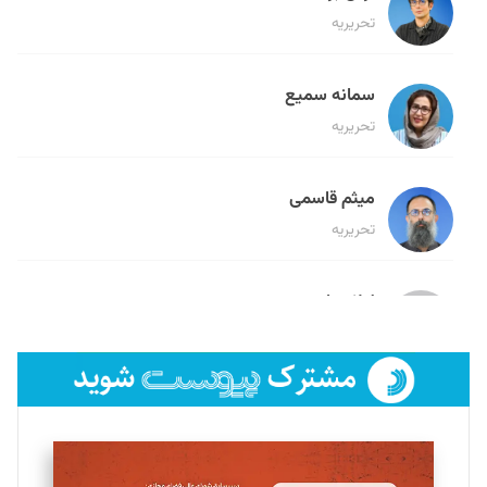
تحریریه
سمانه سمیع
تحریریه
میثم قاسمی
تحریریه
لیلا حنارود
تحریریه
فائزه فتحی رستمی
تحریریه