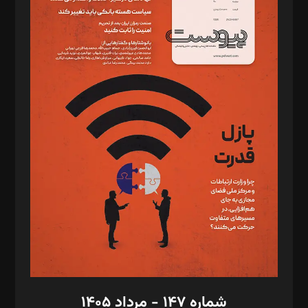
د‌بیر ناداستان: سمانه سمیع
د‌بیر خدمت و تجارت: ابوالفضل رجبی
د‌بیر حقوق فناوری: حسام‌الدین ایپکچی
د‌بیر پیوست جهان: مینا پاکدل
د‌بیر تحریریه آنلاین: بابک نقاش
تحریریه‌: مجتبی محمود‌ی، آرش برهمند، یسنا امان‌پور، سروش کرمیان،
مصطفی مسجدی آرانی، ابوالفضل رجبی، زهرا فکرانه، فائزه فتحی
رستمی،مصطفی باستان
ویرایش: نگار استاد‌‌آقا
طراح یونیفرم: مجید توکلی
فیلمبرداری و عکاسی: امیر شفیعی، مانی لطفی زاده
گرافیک و صفحه‌آرایی: سید‌سبحان‌علی ثابت
مد‌یر توسعه تجاری: کامبیز برید‌
امور مالی: شاپور رهبری، محمد‌ کاظمی‌نیا
امور اد‌اری: راضیه محمود‌ی
شماره ۱۴۷ - مرداد ۱۴۰۵
مرکز تماس: ۰۲۱۴۲۸۲۴۰۰۰