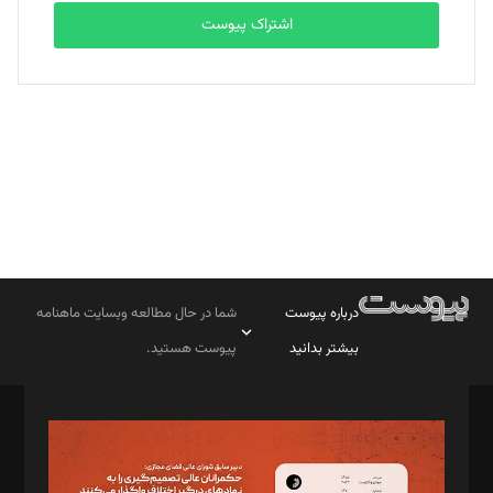
اشتراک پیوست
بابک نقاش
تحریریه
درباره پیوست
شما در حال مطالعه وبسایت ماهنامه
بیشتر بدانید
پیوست هستید.
صاحب امتیاز: موسسه پرسش (پویندگان راز ستاره شمال)
مدیر مسئول: محمدباقر اثنی‌عشری
سردبیر: مهرک محمودی
دبیر تحریریه: میثم قاسمی