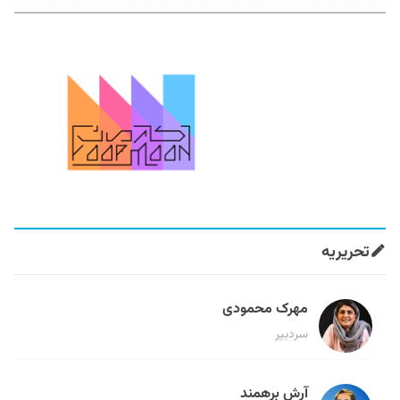
تحریریه
مهرک محمودی
سردبیر
آرش برهمند