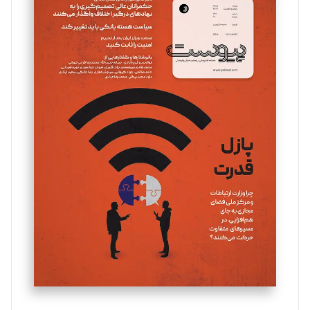
سروش کرمیان
تحریریه
مینا پاکدل
تحریریه
یسنا امان‌پور
تحریریه
ملینا جعفری
تحریریه
مصطفی مسجدی آرانی
تحریریه