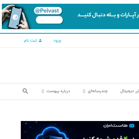
ورود
ثبت نام
رز دیجیتال
چندرسانه‌ای
درباره پیوست