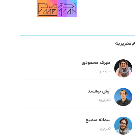
تحریریه
مهرک محمودی
سردبیر
آرش برهمند
تحریریه
سمانه سمیع
تحریریه