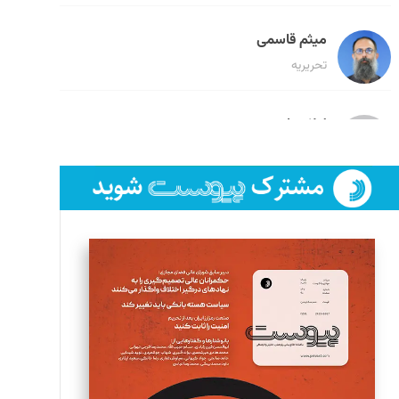
میثم قاسمی
تحریریه
لیلا حنارود
تحریریه
فائزه فتحی رستمی
تحریریه
سروش کرمیان
تحریریه
مینا پاکدل