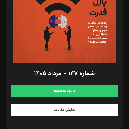
مصطفی مسجدی آرانی، ابوالفضل رجبی، زهرا فکرانه، فائزه فتحی
رستمی،مصطفی باستان
ویرایش: نگار استاد‌‌آقا
طراح یونیفرم: مجید توکلی
فیلمبرداری و عکاسی: امیر شفیعی، مانی لطفی زاده
گرافیک و صفحه‌آرایی: سید‌سبحان‌علی ثابت
مد‌یر توسعه تجاری: کامبیز برید‌
امور مالی: شاپور رهبری، محمد‌ کاظمی‌نیا
امور اد‌اری: راضیه محمود‌ی
شماره ۱۴۷ - مرداد ۱۴۰۵
مرکز تماس: ۰۲۱۴۲۸۲۴۰۰۰
آگهی و مشترکین: ۰۹۱۹۹۹۹۰۴۵۴
دانلود ماهنامه
نمایش مقالات