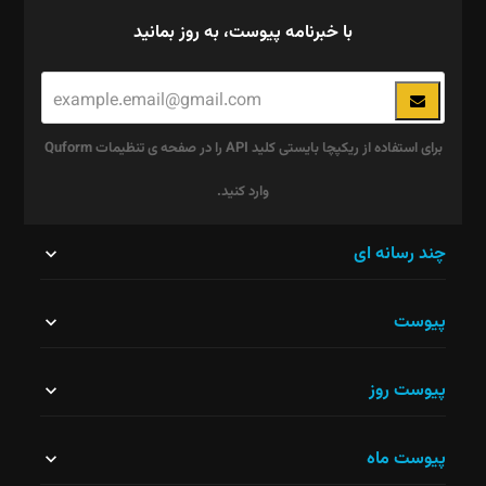
با خبرنامه پیوست، به روز بمانید
برای استفاده از ریکپچا بایستی کلید API را در صفحه ی تنظیمات Quform
وارد کنید.
این
چند رسانه ای
قسمت
پیوست
نباید
خالی
پیوست روز
رها
شود.
پیوست ماه