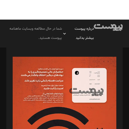
درباره پیوست
شما در حال مطالعه وبسایت ماهنامه
بیشتر بدانید
پیوست هستید.
صاحب امتیاز: موسسه پرسش (پویندگان راز ستاره شمال)
مدیر مسئول: محمدباقر اثنی‌عشری
سردبیر: مهرک محمودی
دبیر تحریریه: میثم قاسمی
د‌بیر ناداستان: سمانه سمیع
د‌بیر خدمت و تجارت: ابوالفضل رجبی
د‌بیر حقوق فناوری: حسام‌الدین ایپکچی
د‌بیر پیوست جهان: مینا پاکدل
د‌بیر تحریریه آنلاین: بابک نقاش
تحریریه‌: مجتبی محمود‌ی، آرش برهمند، یسنا امان‌پور، سروش کرمیان،