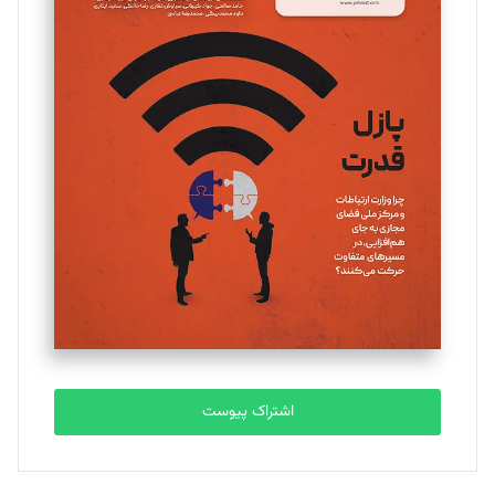
مینا پاکدل
تحریریه
یسنا امان‌پور
تحریریه
ملینا جعفری
تحریریه
مصطفی مسجدی آرانی
تحریریه
اشتراک پیوست
بابک نقاش
تحریریه