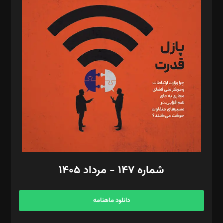
د‌بیر پیوست جهان: مینا پاکدل
د‌بیر تحریریه آنلاین: بابک نقاش
تحریریه‌: مجتبی محمود‌ی، آرش برهمند، یسنا امان‌پور، سروش کرمیان،
مصطفی مسجدی آرانی، ابوالفضل رجبی، زهرا فکرانه، فائزه فتحی
رستمی،مصطفی باستان
ویرایش: نگار استاد‌‌آقا
طراح یونیفرم: مجید توکلی
فیلمبرداری و عکاسی: امیر شفیعی، مانی لطفی زاده
گرافیک و صفحه‌آرایی: سید‌سبحان‌علی ثابت
مد‌یر توسعه تجاری: کامبیز برید‌
امور مالی: شاپور رهبری، محمد‌ کاظمی‌نیا
امور اد‌اری: راضیه محمود‌ی
شماره ۱۴۷ - مرداد ۱۴۰۵
مرکز تماس: ۰۲۱۴۲۸۲۴۰۰۰
آگهی و مشترکین: ۰۹۱۹۹۹۹۰۴۵۴
دانلود ماهنامه