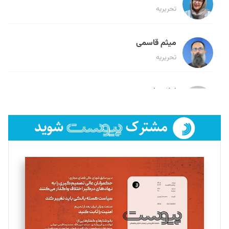
تحریریه
میثم قاسمی
تحریریه
لیلا حنارود
تحریریه
فائزه فتحی رستمی
تحریریه
سروش کرمیان
تحریریه