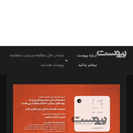
درباره پیوست
شما در حال مطالعه وبسایت ماهنامه
بیشتر بدانید
پیوست هستید.
صاحب امتیاز: موسسه پرسش (پویندگان راز ستاره شمال)
مدیر مسئول: محمدباقر اثنی‌عشری
سردبیر: مهرک محمودی
دبیر تحریریه: میثم قاسمی
د‌بیر ناداستان: سمانه سمیع
د‌بیر خدمت و تجارت: ابوالفضل رجبی
د‌بیر حقوق فناوری: حسام‌الدین ایپکچی