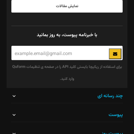
نمایش مقالات
با خبرنامه پیوست، به روز بمانید
برای استفاده از ریکپچا بایستی کلید API را در صفحه ی تنظیمات Quform
وارد کنید.
این
چند رسانه ای
قسمت
پیوست
نباید
خالی
پیوست روز