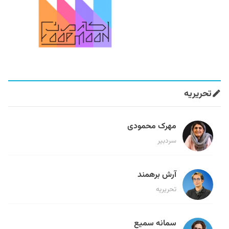
تحریریه
مهرک محمودی
سردبیر
آرش برهمند
تحریریه
سمانه سمیع