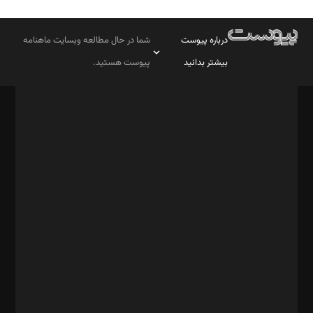
درباره پیوست
شما در حال مطالعه وبسایت ماهنامه
بیشتر بدانید
پیوست هستید.
صاحب امتیاز: موسسه پرسش (پویندگان راز ستاره شمال)
مدیر مسئول: محمدباقر اثنی‌عشری
سردبیر: مهرک محمودی
دبیر تحریریه: میثم قاسمی
د‌بیر ناداستان: سمانه سمیع
د‌بیر خدمت و تجارت: ابوالفضل رجبی
د‌بیر حقوق فناوری: حسام‌الدین ایپکچی
د‌بیر پیوست جهان: مینا پاکدل
د‌بیر تحریریه آنلاین: بابک نقاش
تحریریه‌: مجتبی محمود‌ی، آرش برهمند، یسنا امان‌پور، سروش کرمیان،
مصطفی مسجدی آرانی، ابوالفضل رجبی، زهرا فکرانه، فائزه فتحی
رستمی،مصطفی باستان