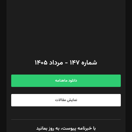
ویرایش: نگار استاد‌‌آقا
طراح یونیفرم: مجید توکلی
فیلمبرداری و عکاسی: امیر شفیعی، مانی لطفی زاده
گرافیک و صفحه‌آرایی: سید‌سبحان‌علی ثابت
مد‌یر توسعه تجاری: کامبیز برید‌
امور مالی: شاپور رهبری، محمد‌ کاظمی‌نیا
امور اد‌اری: راضیه محمود‌ی
شماره ۱۴۷ - مرداد ۱۴۰۵
مرکز تماس: ۰۲۱۴۲۸۲۴۰۰۰
آگهی و مشترکین: ۰۹۱۹۹۹۹۰۴۵۴
دانلود ماهنامه
نمایش مقالات
با خبرنامه پیوست، به روز بمانید