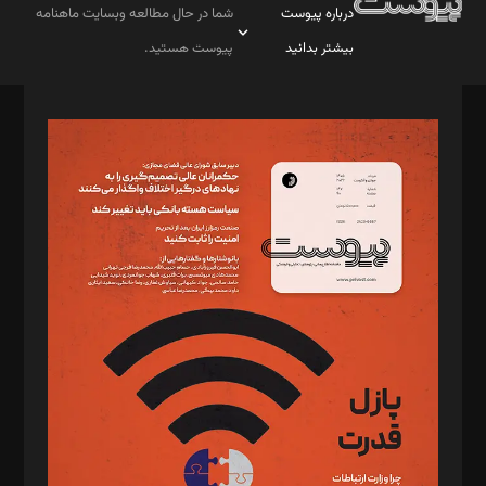
درباره پیوست
شما در حال مطالعه وبسایت ماهنامه
بیشتر بدانید
پیوست هستید.
صاحب امتیاز: موسسه پرسش (پویندگان راز ستاره شمال)
مدیر مسئول: محمدباقر اثنی‌عشری
سردبیر: مهرک محمودی
دبیر تحریریه: میثم قاسمی
د‌بیر ناداستان: سمانه سمیع
د‌بیر خدمت و تجارت: ابوالفضل رجبی
د‌بیر حقوق فناوری: حسام‌الدین ایپکچی
د‌بیر پیوست جهان: مینا پاکدل
د‌بیر تحریریه آنلاین: بابک نقاش
تحریریه‌: مجتبی محمود‌ی، آرش برهمند، یسنا امان‌پور، سروش کرمیان،
مصطفی مسجدی آرانی، ابوالفضل رجبی، زهرا فکرانه، فائزه فتحی
رستمی،مصطفی باستان
ویرایش: نگار استاد‌‌آقا