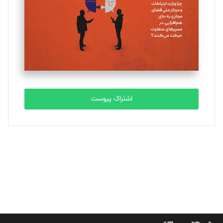
ملینا جعفری
تحریریه
مصطفی مسجدی آرانی
تحریریه
اشتراک پیوست
بابک نقاش
تحریریه