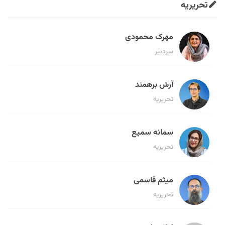
تحریریه
مهرک محمودی
سردبیر
آرش برهمند
تحریریه
سمانه سمیع
تحریریه
میثم قاسمی
تحریریه