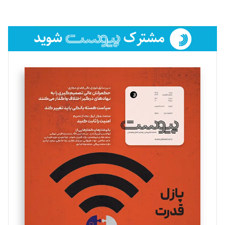
لیلا حنارود
تحریریه
فائزه فتحی رستمی
تحریریه
سروش کرمیان
تحریریه
مینا پاکدل
تحریریه
یسنا امان‌پور
تحریریه