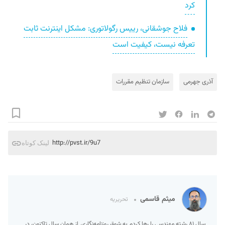
کرد
فلاح جوشقانی، رییس رگولاتوری: مشکل اینترنت ثابت
تعرفه نیست، کیفیت است
آذری جهرمی
سازمان تنظیم مقررات
http://pvst.ir/9u7
لینک کوتاه
میثم قاسمی
تحریریه
سال ۸۱ رشته مهندسی را رها کردم به شوق روزنامه‌نگاری. از همان سال تاکنون، در