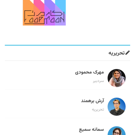
تحریریه
مهرک محمودی
سردبیر
آرش برهمند
تحریریه
سمانه سمیع