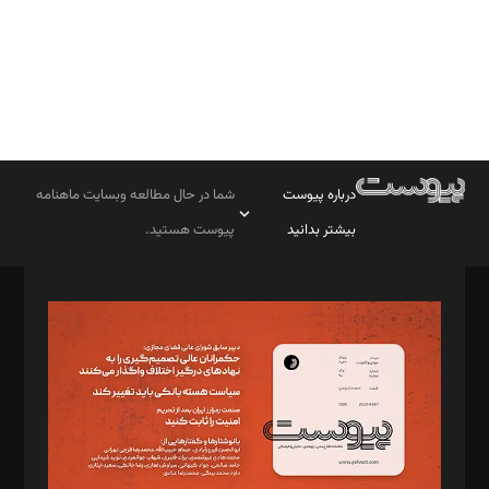
درباره پیوست
شما در حال مطالعه وبسایت ماهنامه
بیشتر بدانید
پیوست هستید.
صاحب امتیاز: موسسه پرسش (پویندگان راز ستاره شمال)
مدیر مسئول: محمدباقر اثنی‌عشری
سردبیر: مهرک محمودی
دبیر تحریریه: میثم قاسمی
د‌بیر ناداستان: سمانه سمیع
د‌بیر خدمت و تجارت: ابوالفضل رجبی
د‌بیر حقوق فناوری: حسام‌الدین ایپکچی