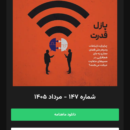
د‌بیر پیوست جهان: مینا پاکدل
د‌بیر تحریریه آنلاین: بابک نقاش
تحریریه‌: مجتبی محمود‌ی، آرش برهمند، یسنا امان‌پور، سروش کرمیان،
مصطفی مسجدی آرانی، ابوالفضل رجبی، زهرا فکرانه، فائزه فتحی
رستمی،مصطفی باستان
ویرایش: نگار استاد‌‌آقا
طراح یونیفرم: مجید توکلی
فیلمبرداری و عکاسی: امیر شفیعی، مانی لطفی زاده
گرافیک و صفحه‌آرایی: سید‌سبحان‌علی ثابت
مد‌یر توسعه تجاری: کامبیز برید‌
امور مالی: شاپور رهبری، محمد‌ کاظمی‌نیا
امور اد‌اری: راضیه محمود‌ی
شماره ۱۴۷ - مرداد ۱۴۰۵
مرکز تماس: ۰۲۱۴۲۸۲۴۰۰۰
آگهی و مشترکین: ۰۹۱۹۹۹۹۰۴۵۴
دانلود ماهنامه