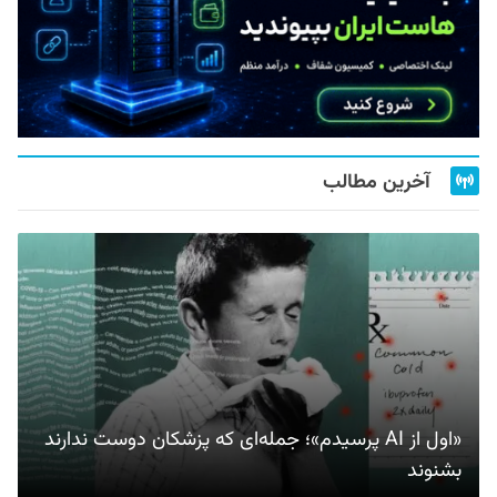
آخرین مطالب
«اول از AI پرسیدم»؛ جمله‌ای که پزشکان دوست ندارند
بشنوند