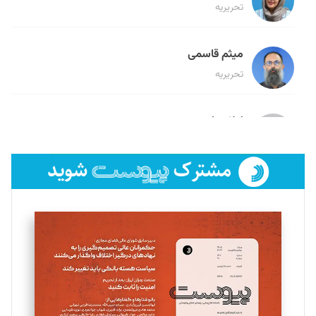
تحریریه
میثم قاسمی
تحریریه
لیلا حنارود
تحریریه
فائزه فتحی رستمی
تحریریه
سروش کرمیان
تحریریه