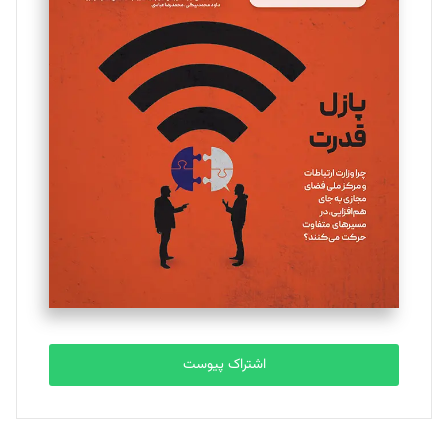
مینا پاکدل
تحریریه
یسنا امان‌پور
تحریریه
ملینا جعفری
تحریریه
مصطفی مسجدی آرانی
تحریریه
اشتراک پیوست
بابک نقاش
تحریریه