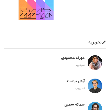
تحریریه
مهرک محمودی
سردبیر
آرش برهمند
تحریریه
سمانه سمیع