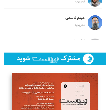
تحریریه
میثم قاسمی
تحریریه
لیلا حنارود
تحریریه
فائزه فتحی رستمی
تحریریه
سروش کرمیان
تحریریه