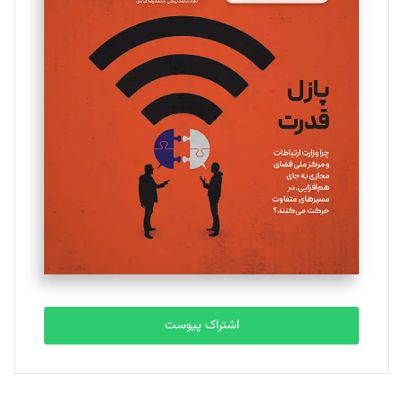
مینا پاکدل
تحریریه
یسنا امان‌پور
تحریریه
ملینا جعفری
تحریریه
مصطفی مسجدی آرانی
تحریریه
اشتراک پیوست
بابک نقاش
تحریریه