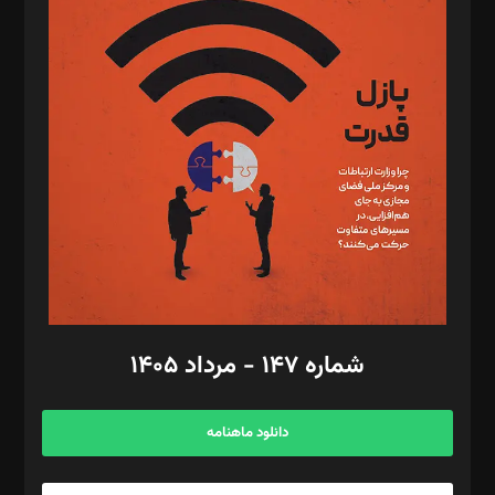
د‌بیر پیوست جهان: مینا پاکدل
د‌بیر تحریریه آنلاین: بابک نقاش
تحریریه‌: مجتبی محمود‌ی، آرش برهمند، یسنا امان‌پور، سروش کرمیان،
مصطفی مسجدی آرانی، ابوالفضل رجبی، زهرا فکرانه، فائزه فتحی
رستمی،مصطفی باستان
ویرایش: نگار استاد‌‌آقا
طراح یونیفرم: مجید توکلی
فیلمبرداری و عکاسی: امیر شفیعی، مانی لطفی زاده
گرافیک و صفحه‌آرایی: سید‌سبحان‌علی ثابت
مد‌یر توسعه تجاری: کامبیز برید‌
امور مالی: شاپور رهبری، محمد‌ کاظمی‌نیا
امور اد‌اری: راضیه محمود‌ی
شماره ۱۴۷ - مرداد ۱۴۰۵
مرکز تماس: ۰۲۱۴۲۸۲۴۰۰۰
آگهی و مشترکین: ۰۹۱۹۹۹۹۰۴۵۴
دانلود ماهنامه