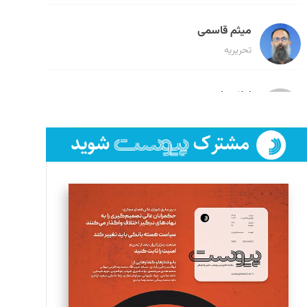
میثم قاسمی
تحریریه
لیلا حنارود
تحریریه
فائزه فتحی رستمی
تحریریه
سروش کرمیان
تحریریه
مینا پاکدل