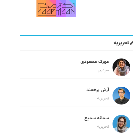
تحریریه
مهرک محمودی
سردبیر
آرش برهمند
تحریریه
سمانه سمیع
تحریریه