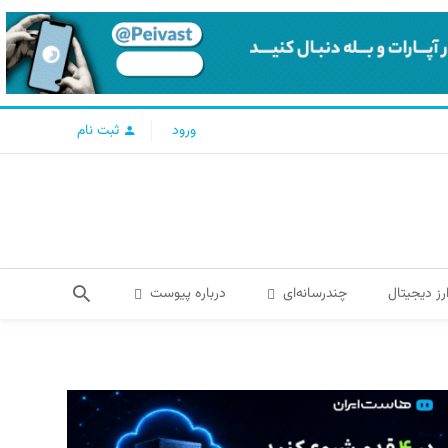
ورود
ثبت نام
رز دیجیتال
چندرسانه‌ای
درباره پیوست