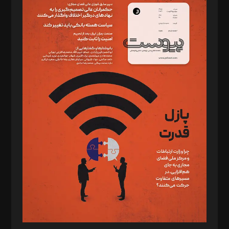
سردبیر: مهرک محمودی
دبیر تحریریه: میثم قاسمی
د‌بیر ناداستان: سمانه سمیع
د‌بیر خدمت و تجارت: ابوالفضل رجبی
د‌بیر حقوق فناوری: حسام‌الدین ایپکچی
د‌بیر پیوست جهان: مینا پاکدل
د‌بیر تحریریه آنلاین: بابک نقاش
تحریریه‌: مجتبی محمود‌ی، آرش برهمند، یسنا امان‌پور، سروش کرمیان،
مصطفی مسجدی آرانی، ابوالفضل رجبی، زهرا فکرانه، فائزه فتحی
رستمی،مصطفی باستان
ویرایش: نگار استاد‌‌آقا
طراح یونیفرم: مجید توکلی
فیلمبرداری و عکاسی: امیر شفیعی، مانی لطفی زاده
گرافیک و صفحه‌آرایی: سید‌سبحان‌علی ثابت
مد‌یر توسعه تجاری: کامبیز برید‌
امور مالی: شاپور رهبری، محمد‌ کاظمی‌نیا