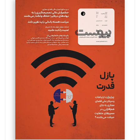
سروش کرمیان
تحریریه
مینا پاکدل
تحریریه
یسنا امان‌پور
تحریریه
ملینا جعفری
تحریریه
مصطفی مسجدی آرانی