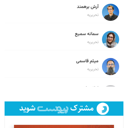
آرش برهمند
تحریریه
سمانه سمیع
تحریریه
میثم قاسمی
تحریریه
لیلا حنارود
تحریریه
فائزه فتحی رستمی
تحریریه