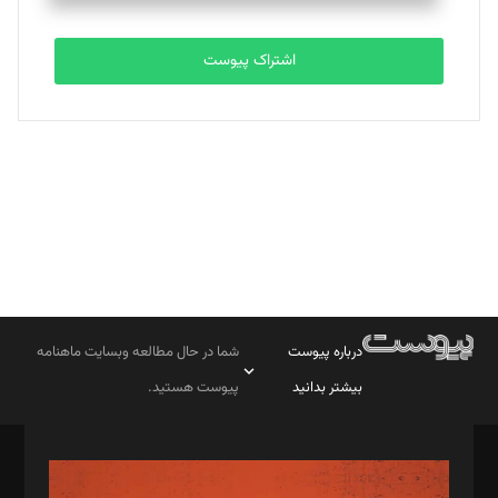
تحریریه
اشتراک پیوست
بابک نقاش
تحریریه
درباره پیوست
شما در حال مطالعه وبسایت ماهنامه
بیشتر بدانید
پیوست هستید.
صاحب امتیاز: موسسه پرسش (پویندگان راز ستاره شمال)
مدیر مسئول: محمدباقر اثنی‌عشری