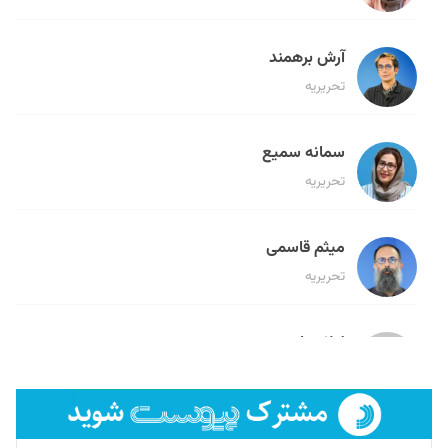
آرش برهمند
تحریریه
سمانه سمیع
تحریریه
میثم قاسمی
تحریریه
لیلا حنارود
تحریریه
فائزه فتحی رستمی