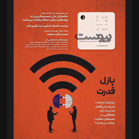
مدیر مسئول: محمدباقر اثنی‌عشری
سردبیر: مهرک محمودی
دبیر تحریریه: میثم قاسمی
د‌بیر ناداستان: سمانه سمیع
د‌بیر خدمت و تجارت: ابوالفضل رجبی
د‌بیر حقوق فناوری: حسام‌الدین ایپکچی
د‌بیر پیوست جهان: مینا پاکدل
د‌بیر تحریریه آنلاین: بابک نقاش
تحریریه‌: مجتبی محمود‌ی، آرش برهمند، یسنا امان‌پور، سروش کرمیان،
مصطفی مسجدی آرانی، ابوالفضل رجبی، زهرا فکرانه، فائزه فتحی
رستمی،مصطفی باستان
ویرایش: نگار استاد‌‌آقا
طراح یونیفرم: مجید توکلی
فیلمبرداری و عکاسی: امیر شفیعی، مانی لطفی زاده
گرافیک و صفحه‌آرایی: سید‌سبحان‌علی ثابت
مد‌یر توسعه تجاری: کامبیز برید‌