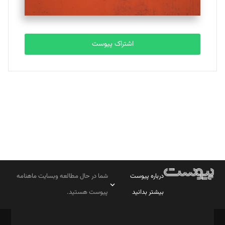
مصطفی مسجدی آرانی
تحریریه
اشتراک پیوست
بابک نقاش
تحریریه
درباره پیوست
شما در حال مطالعه وبسایت ماهنامه
بیشتر بدانید
پیوست هستید.
صاحب امتیاز: موسسه پرسش (پویندگان راز ستاره شمال)