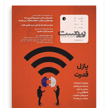
تحریریه
سروش کرمیان
تحریریه
مینا پاکدل
تحریریه
یسنا امان‌پور
تحریریه
ملینا جعفری
تحریریه