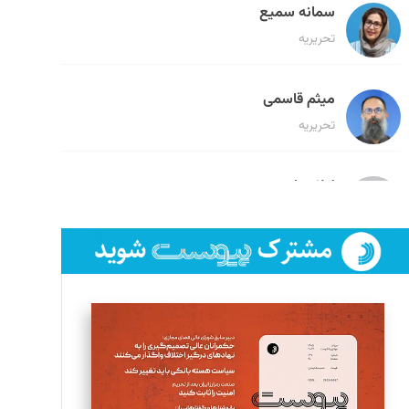
سمانه سمیع
تحریریه
میثم قاسمی
تحریریه
لیلا حنارود
تحریریه
فائزه فتحی رستمی
تحریریه
سروش کرمیان
تحریریه