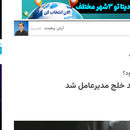
آرش برهمند
تحریریه
د
ود؟
مد خلج مدیرعامل شد