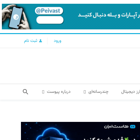
ورود
ثبت نام
رز دیجیتال
چندرسانه‌ای
درباره پیوست