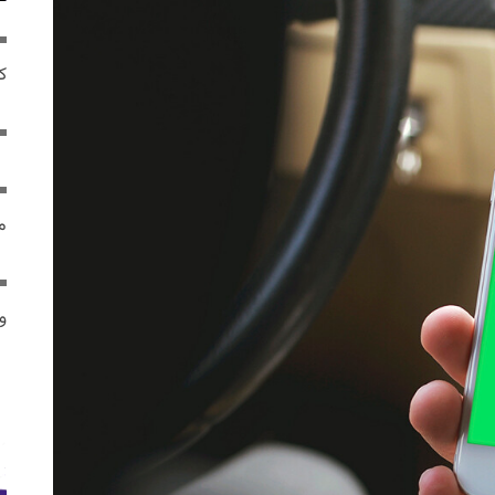
ک
م
و 