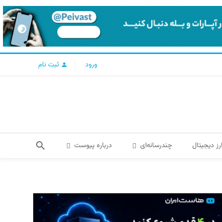
ورود
ثبت نام
رز دیجیتال
چندرسانه‌ای
درباره پیوست