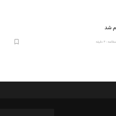
م شد
لعه : ۴ دقیقه
د‌بیر ناداستان: سمانه سمیع
ویرا
د‌بیر خدمت و تجارت: ابوالفضل رجبی
طراح