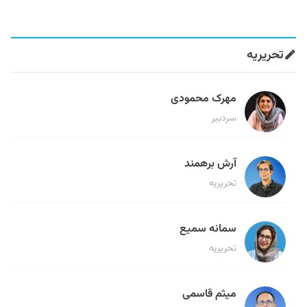
تحریریه
مهرک محمودی
سردبیر
آرش برهمند
تحریریه
سمانه سمیع
تحریریه
میثم قاسمی