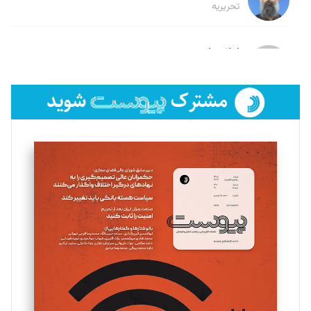
تحریریه
لیلا حنارود
تحریریه
فائزه فتحی رستمی
تحریریه
سروش کرمیان
تحریریه
مینا پاکدل
تحریریه