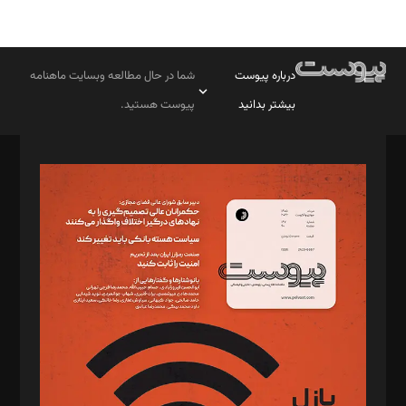
درباره پیوست
شما در حال مطالعه وبسایت ماهنامه
بیشتر بدانید
پیوست هستید.
صاحب امتیاز: موسسه پرسش (پویندگان راز ستاره شمال)
مدیر مسئول: محمدباقر اثنی‌عشری
سردبیر: مهرک محمودی
دبیر تحریریه: میثم قاسمی
د‌بیر ناداستان: سمانه سمیع
د‌بیر خدمت و تجارت: ابوالفضل رجبی
د‌بیر حقوق فناوری: حسام‌الدین ایپکچی
د‌بیر پیوست جهان: مینا پاکدل
د‌بیر تحریریه آنلاین: بابک نقاش
تحریریه‌: مجتبی محمود‌ی، آرش برهمند، یسنا امان‌پور، سروش کرمیان،
مصطفی مسجدی آرانی، ابوالفضل رجبی، زهرا فکرانه، فائزه فتحی