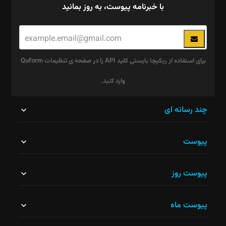
با خبرنامه پیوست، به روز بمانید
برای استفاده از ریکپچا بایستی کلید API را در صفحه ی تنظیمات Quform
وارد کنید.
این
چند رسانه ای
قسمت
پیوست
نباید
خالی
پیوست روز
رها
شود.
پیوست ماه