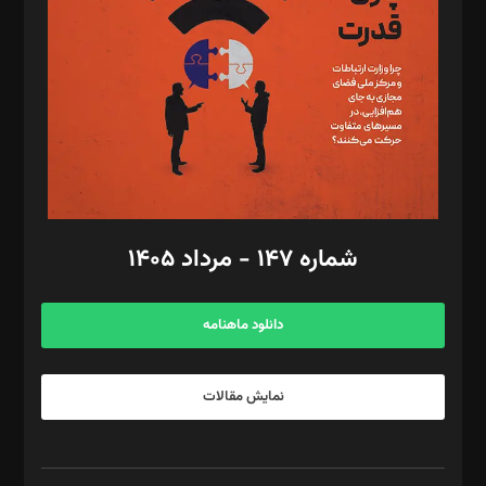
رستمی،مصطفی باستان
ویرایش: نگار استاد‌‌آقا
طراح یونیفرم: مجید توکلی
فیلمبرداری و عکاسی: امیر شفیعی، مانی لطفی زاده
گرافیک و صفحه‌آرایی: سید‌سبحان‌علی ثابت
مد‌یر توسعه تجاری: کامبیز برید‌
امور مالی: شاپور رهبری، محمد‌ کاظمی‌نیا
امور اد‌اری: راضیه محمود‌ی
شماره ۱۴۷ - مرداد ۱۴۰۵
مرکز تماس: ۰۲۱۴۲۸۲۴۰۰۰
آگهی و مشترکین: ۰۹۱۹۹۹۹۰۴۵۴
دانلود ماهنامه
نمایش مقالات