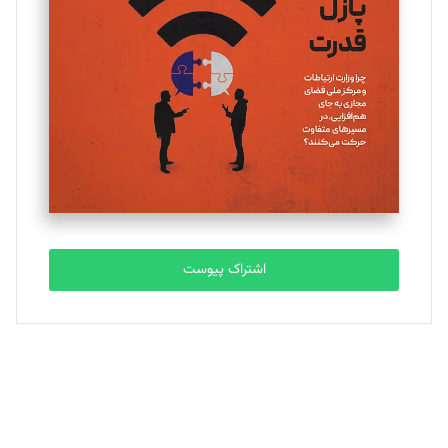
یسنا امان‌پور
تحریریه
ملینا جعفری
تحریریه
مصطفی مسجدی آرانی
تحریریه
اشتراک پیوست
بابک نقاش
تحریریه