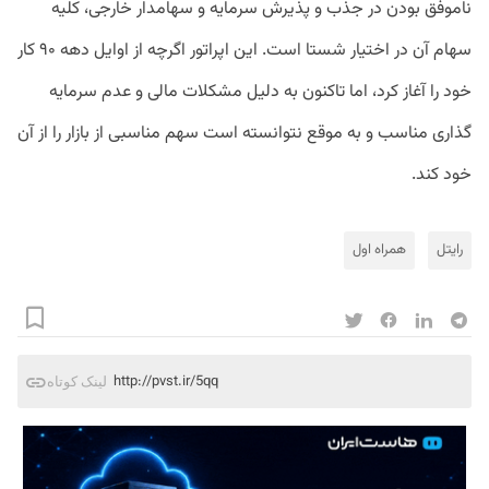
ناموفق
بودن
در
جذب
و
پذیرش
سرمایه
و
سهامدار
خارجی،
کلیه
سهام
آن
در
اختیار
شستا
است
.
این
اپراتور
اگرچه
از
اوایل
دهه
۹۰
کار
خود
را
آغاز
کرد،
اما
تاکنون
به
دلیل
مشکلات
مالی
و
عدم
سرمایه
گذاری
مناسب
و
به
موقع
نتوانسته
است
سهم
مناسبی
از
بازار
را
از
آن
خود
کند
.
رایتل
همراه اول
http://pvst.ir/5qq
لینک کوتاه