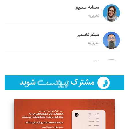
سمانه سمیع
تحریریه
میثم قاسمی
تحریریه
لیلا حنارود
تحریریه
فائزه فتحی رستمی
تحریریه
سروش کرمیان
تحریریه