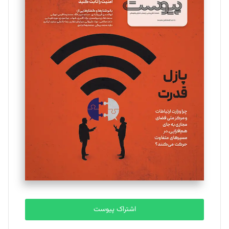
مینا پاکدل
تحریریه
یسنا امان‌پور
تحریریه
ملینا جعفری
تحریریه
مصطفی مسجدی آرانی
تحریریه
اشتراک پیوست
بابک نقاش