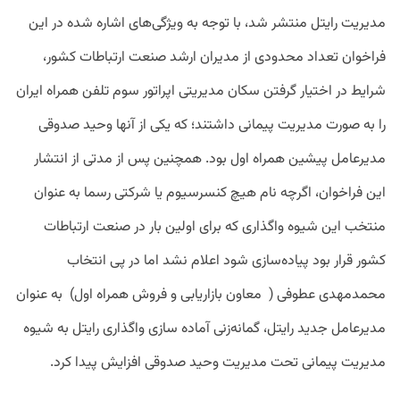
مدیریت
رایتل
منتشر
شد،
با
توجه
به
ویژگی
های
اشاره
شده
در
این
فراخوان
تعداد
محدودی
از
مدیران
ارشد
صنعت
ارتباطات
کشور،
شرایط
در
اختیار
گرفتن
سکان
مدیریتی
اپراتور
سوم
تلفن
همراه
ایران
را
به
صورت
مدیریت
پیمانی
داشتند؛
که
یکی
از
آنها
وحید
صدوقی
مدیرعامل
پیشین
همراه
اول
بود
‌.
همچنین
پس
از
مدتی
از
انتشار
این
فراخوان،
اگرچه
نام
هیچ
کنسرسیوم
یا
شرکتی
رسما
به
عنوان
منتخب
این
شیوه
واگذاری
که
برای
اولین
بار
در
صنعت
ارتباطات
کشور
قرار
بود
پیاده
سازی
شود
اعلام
نشد
اما
در
پی
انتخاب
محمدمهدی
عطوفی
( معاون بازاریابی و فروش همراه اول
)
به
عنوان
مدیرعامل
جدید
رایتل،
گمانه
‌زنی
آماده
سازی
واگذاری
رایتل
به
شیوه
مدیریت
پیمانی
تحت
مدیریت
وحید
صدوقی
افزایش
پیدا
کرد
.