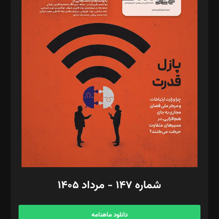
د‌بیر حقوق فناوری: حسام‌الدین ایپکچی
د‌بیر پیوست جهان: مینا پاکدل
د‌بیر تحریریه آنلاین: بابک نقاش
تحریریه‌: مجتبی محمود‌ی، آرش برهمند، یسنا امان‌پور، سروش کرمیان،
مصطفی مسجدی آرانی، ابوالفضل رجبی، زهرا فکرانه، فائزه فتحی
رستمی،مصطفی باستان
ویرایش: نگار استاد‌‌آقا
طراح یونیفرم: مجید توکلی
فیلمبرداری و عکاسی: امیر شفیعی، مانی لطفی زاده
گرافیک و صفحه‌آرایی: سید‌سبحان‌علی ثابت
مد‌یر توسعه تجاری: کامبیز برید‌
امور مالی: شاپور رهبری، محمد‌ کاظمی‌نیا
امور اد‌اری: راضیه محمود‌ی
شماره ۱۴۷ - مرداد ۱۴۰۵
مرکز تماس: ۰۲۱۴۲۸۲۴۰۰۰
آگهی و مشترکین: ۰۹۱۹۹۹۹۰۴۵۴
دانلود ماهنامه