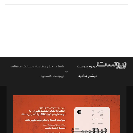
تحریریه
درباره پیوست
شما در حال مطالعه وبسایت ماهنامه
بیشتر بدانید
پیوست هستید.
صاحب امتیاز: موسسه پرسش (پویندگان راز ستاره شمال)
مدیر مسئول: محمدباقر اثنی‌عشری
سردبیر: مهرک محمودی
دبیر تحریریه: میثم قاسمی
د‌بیر ناداستان: سمانه سمیع
د‌بیر خدمت و تجارت: ابوالفضل رجبی