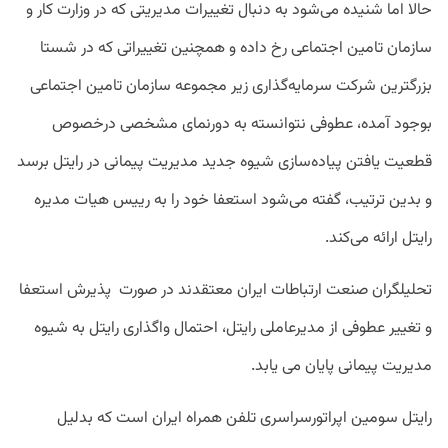
حالا
اما
شنیده
می
شود
به
دنبال
تغییرات
مدیریتی
که
در
وزارت
کار
و
سازمان
تامین
اجتماعی
رخ
داده
و
همچنین
تغییراتی
که
در
شستا
بزرگترین
شرکت
سرمایه‌
گذاری
زیر
مجموعه
سازمان
تامین
اجتماعی
بوجود
آمده،
عطوفی
نتوانسته
به
دورنمای
مشخصی
درخصوص
قطعیت
یافتن
پیاده
سازی
شیوه
جدید
مدیریت
پیمانی
در
رایتل
برسد
و
بدین
ترتیب،
گفته
می
شود
استعفا
خود
را
به
رییس
هیات
مدیره
رایتل
ارائه
می
کند
.
تحلیلگران
صنعت
ارتباطات
ایران
معتقدند
در
صورت
پذیرش
استعفا
و
تغییر
عطوفی
از
مدیرعاملی
رایتل،
احتمال
واگذاری
رایتل
به
شیوه
مدیریت
پیمانی
پایان
می
یابد
.
رایتل
سومین
اپراتورسراسری
تلفن
همراه
ایران
است
که
بدلیل