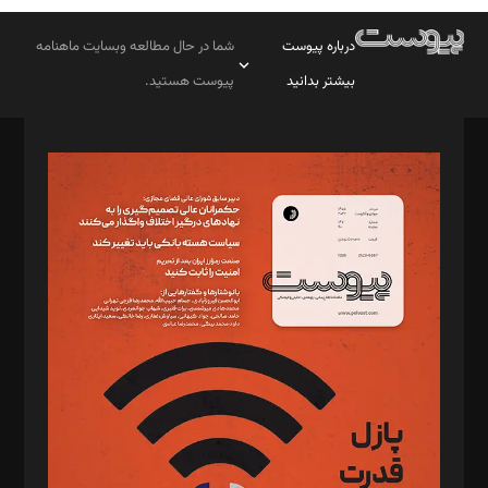
درباره پیوست
شما در حال مطالعه وبسایت ماهنامه
بیشتر بدانید
پیوست هستید.
صاحب امتیاز: موسسه پرسش (پویندگان راز ستاره شمال)
مدیر مسئول: محمدباقر اثنی‌عشری
سردبیر: مهرک محمودی
دبیر تحریریه: میثم قاسمی
د‌بیر ناداستان: سمانه سمیع
د‌بیر خدمت و تجارت: ابوالفضل رجبی
د‌بیر حقوق فناوری: حسام‌الدین ایپکچی
د‌بیر پیوست جهان: مینا پاکدل
د‌بیر تحریریه آنلاین: بابک نقاش
تحریریه‌: مجتبی محمود‌ی، آرش برهمند، یسنا امان‌پور، سروش کرمیان،
مصطفی مسجدی آرانی، ابوالفضل رجبی، زهرا فکرانه، فائزه فتحی
رستمی،مصطفی باستان