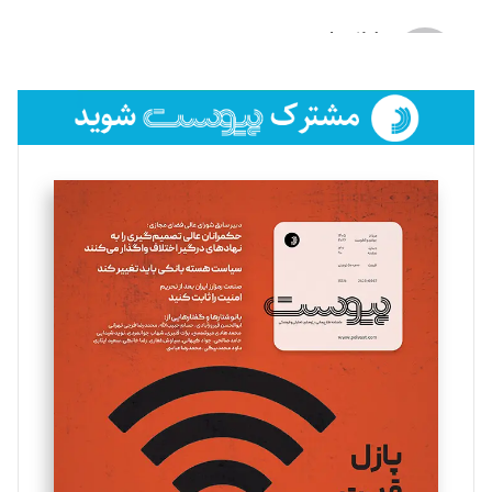
لیلا حنارود
تحریریه
فائزه فتحی رستمی
تحریریه
سروش کرمیان
تحریریه
مینا پاکدل
تحریریه
یسنا امان‌پور
تحریریه