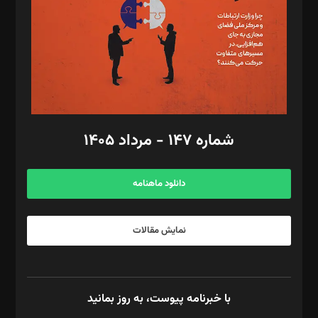
ویرایش: نگار استاد‌‌آقا
طراح یونیفرم: مجید توکلی
فیلمبرداری و عکاسی: امیر شفیعی، مانی لطفی زاده
گرافیک و صفحه‌آرایی: سید‌سبحان‌علی ثابت
مد‌یر توسعه تجاری: کامبیز برید‌
امور مالی: شاپور رهبری، محمد‌ کاظمی‌نیا
امور اد‌اری: راضیه محمود‌ی
شماره ۱۴۷ - مرداد ۱۴۰۵
مرکز تماس: ۰۲۱۴۲۸۲۴۰۰۰
آگهی و مشترکین: ۰۹۱۹۹۹۹۰۴۵۴
دانلود ماهنامه
نمایش مقالات
با خبرنامه پیوست، به روز بمانید