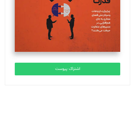
ملینا جعفری
تحریریه
مصطفی مسجدی آرانی
تحریریه
اشتراک پیوست
بابک نقاش
تحریریه