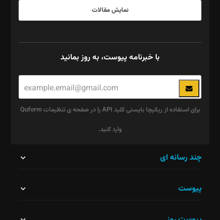
نمایش مقالات
با خبرنامه پیوست، به روز بمانید
برای استفاده از ریکپچا بایستی کلید API را در صفحه ی تنظیمات Quform
وارد کنید.
این
چند رسانه ای
قسمت
پیوست
نباید
خالی
پیوست روز