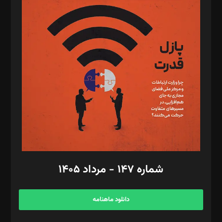
د‌بیر پیوست جهان: مینا پاکدل
د‌بیر تحریریه آنلاین: بابک نقاش
تحریریه‌: مجتبی محمود‌ی، آرش برهمند، یسنا امان‌پور، سروش کرمیان،
مصطفی مسجدی آرانی، ابوالفضل رجبی، زهرا فکرانه، فائزه فتحی
رستمی،مصطفی باستان
ویرایش: نگار استاد‌‌آقا
طراح یونیفرم: مجید توکلی
فیلمبرداری و عکاسی: امیر شفیعی، مانی لطفی زاده
گرافیک و صفحه‌آرایی: سید‌سبحان‌علی ثابت
مد‌یر توسعه تجاری: کامبیز برید‌
امور مالی: شاپور رهبری، محمد‌ کاظمی‌نیا
امور اد‌اری: راضیه محمود‌ی
شماره ۱۴۷ - مرداد ۱۴۰۵
مرکز تماس: ۰۲۱۴۲۸۲۴۰۰۰
آگهی و مشترکین: ۰۹۱۹۹۹۹۰۴۵۴
دانلود ماهنامه