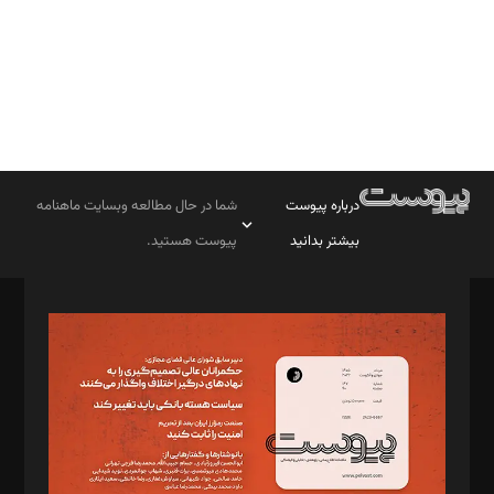
درباره پیوست
شما در حال مطالعه وبسایت ماهنامه
بیشتر بدانید
پیوست هستید.
صاحب امتیاز: موسسه پرسش (پویندگان راز ستاره شمال)
مدیر مسئول: محمدباقر اثنی‌عشری
سردبیر: مهرک محمودی
دبیر تحریریه: میثم قاسمی
د‌بیر ناداستان: سمانه سمیع
د‌بیر خدمت و تجارت: ابوالفضل رجبی
د‌بیر حقوق فناوری: حسام‌الدین ایپکچی