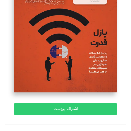
مینا پاکدل
تحریریه
یسنا امان‌پور
تحریریه
ملینا جعفری
تحریریه
مصطفی مسجدی آرانی
تحریریه
اشتراک پیوست
بابک نقاش
تحریریه