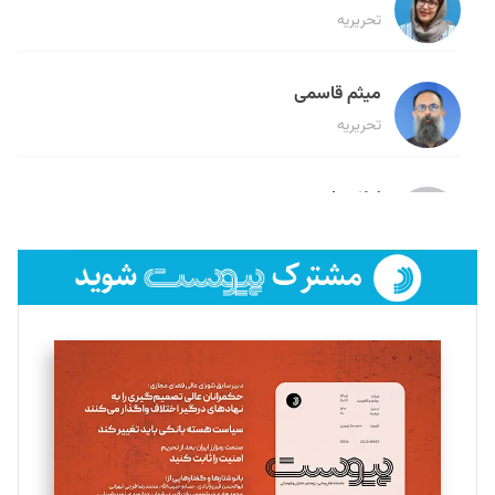
تحریریه
میثم قاسمی
تحریریه
لیلا حنارود
تحریریه
فائزه فتحی رستمی
تحریریه
سروش کرمیان
تحریریه