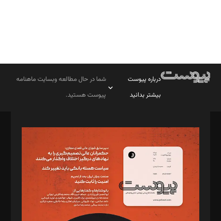
درباره پیوست
شما در حال مطالعه وبسایت ماهنامه
بیشتر بدانید
پیوست هستید.
صاحب امتیاز: موسسه پرسش (پویندگان راز ستاره شمال)
مدیر مسئول: محمدباقر اثنی‌عشری
سردبیر: مهرک محمودی
دبیر تحریریه: میثم قاسمی
د‌بیر ناداستان: سمانه سمیع
د‌بیر خدمت و تجارت: ابوالفضل رجبی
د‌بیر حقوق فناوری: حسام‌الدین ایپکچی
د‌بیر پیوست جهان: مینا پاکدل