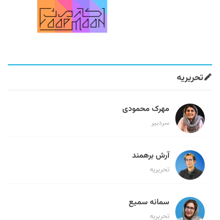
تحریریه
مهرک محمودی
سردبیر
آرش برهمند
تحریریه
سمانه سمیع
تحریریه