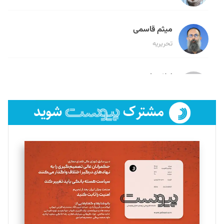
میثم قاسمی
تحریریه
لیلا حنارود
تحریریه
فائزه فتحی رستمی
تحریریه
سروش کرمیان
تحریریه
مینا پاکدل