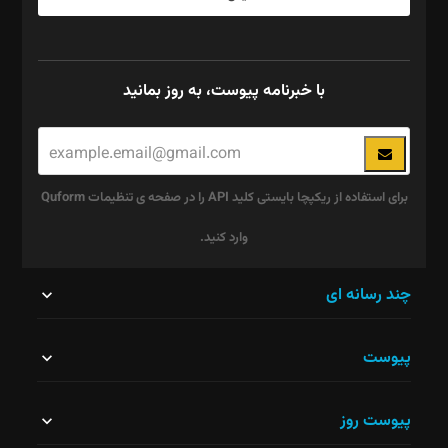
با خبرنامه پیوست، به روز بمانید
برای استفاده از ریکپچا بایستی کلید API را در صفحه ی تنظیمات Quform
وارد کنید.
این
چند رسانه ای
قسمت
پیوست
نباید
خالی
پیوست روز
رها