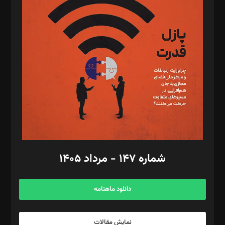
د‌بیر تحریریه آنلاین: بابک نقاش
تحریریه‌: مجتبی محمود‌ی، آرش برهمند، یسنا امان‌پور، سروش کرمیان،
مصطفی مسجدی آرانی، ابوالفضل رجبی، زهرا فکرانه، فائزه فتحی
رستمی،مصطفی باستان
ویرایش: نگار استاد‌‌آقا
طراح یونیفرم: مجید توکلی
فیلمبرداری و عکاسی: امیر شفیعی، مانی لطفی زاده
گرافیک و صفحه‌آرایی: سید‌سبحان‌علی ثابت
مد‌یر توسعه تجاری: کامبیز برید‌
امور مالی: شاپور رهبری، محمد‌ کاظمی‌نیا
امور اد‌اری: راضیه محمود‌ی
شماره ۱۴۷ - مرداد ۱۴۰۵
مرکز تماس: ۰۲۱۴۲۸۲۴۰۰۰
آگهی و مشترکین: ۰۹۱۹۹۹۹۰۴۵۴
دانلود ماهنامه
نمایش مقالات