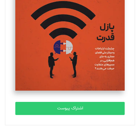
تحریریه
یسنا امان‌پور
تحریریه
ملینا جعفری
تحریریه
مصطفی مسجدی آرانی
تحریریه
اشتراک پیوست
بابک نقاش
تحریریه