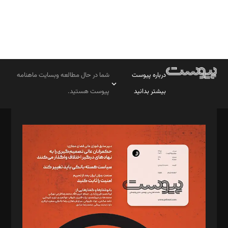
درباره پیوست
شما در حال مطالعه وبسایت ماهنامه
بیشتر بدانید
پیوست هستید.
صاحب امتیاز: موسسه پرسش (پویندگان راز ستاره شمال)
مدیر مسئول: محمدباقر اثنی‌عشری
سردبیر: مهرک محمودی
دبیر تحریریه: میثم قاسمی
د‌بیر ناداستان: سمانه سمیع
د‌بیر خدمت و تجارت: ابوالفضل رجبی
د‌بیر حقوق فناوری: حسام‌الدین ایپکچی
د‌بیر پیوست جهان: مینا پاکدل