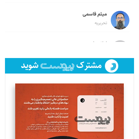
میثم قاسمی
تحریریه
لیلا حنارود
تحریریه
فائزه فتحی رستمی
تحریریه
سروش کرمیان
تحریریه
مینا پاکدل