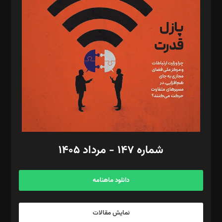
د‌بیر تحریریه آنلاین: بابک نقاش
تحریریه‌: مجتبی محمود‌ی، آرش برهمند، یسنا امان‌پور، سروش کرمیان،
مصطفی مسجدی آرانی، ابوالفضل رجبی، زهرا فکرانه، فائزه فتحی
رستمی،مصطفی باستان
ویرایش: نگار استاد‌‌آقا
طراح یونیفرم: مجید توکلی
فیلمبرداری و عکاسی: امیر شفیعی، مانی لطفی زاده
گرافیک و صفحه‌آرایی: سید‌سبحان‌علی ثابت
مد‌یر توسعه تجاری: کامبیز برید‌
امور مالی: شاپور رهبری، محمد‌ کاظمی‌نیا
امور اد‌اری: راضیه محمود‌ی
شماره ۱۴۷ - مرداد ۱۴۰۵
مرکز تماس: ۰۲۱۴۲۸۲۴۰۰۰
آگهی و مشترکین: ۰۹۱۹۹۹۹۰۴۵۴
دانلود ماهنامه
نمایش مقالات