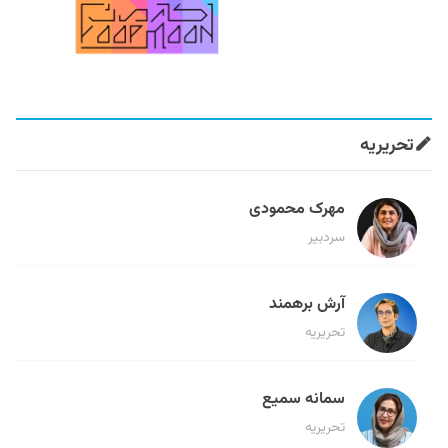
تحریریه
مهرک محمودی
سردبیر
آرش برهمند
تحریریه
سمانه سمیع
تحریریه