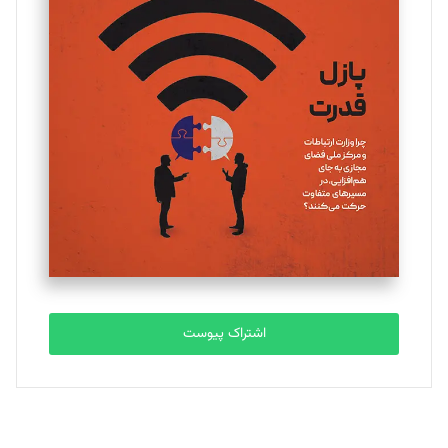
تحریریه
یسنا امان‌پور
تحریریه
ملینا جعفری
تحریریه
مصطفی مسجدی آرانی
تحریریه
اشتراک پیوست
بابک نقاش
تحریریه