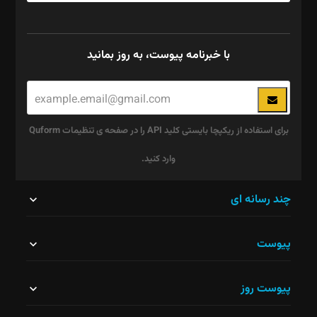
با خبرنامه پیوست، به روز بمانید
برای استفاده از ریکپچا بایستی کلید API را در صفحه ی تنظیمات Quform
وارد کنید.
این
چند رسانه ای
قسمت
پیوست
نباید
خالی
پیوست روز
رها