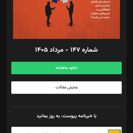
طراح یونیفرم: مجید توکلی
فیلمبرداری و عکاسی: امیر شفیعی، مانی لطفی زاده
گرافیک و صفحه‌آرایی: سید‌سبحان‌علی ثابت
مد‌یر توسعه تجاری: کامبیز برید‌
امور مالی: شاپور رهبری، محمد‌ کاظمی‌نیا
امور اد‌اری: راضیه محمود‌ی
شماره ۱۴۷ - مرداد ۱۴۰۵
مرکز تماس: ۰۲۱۴۲۸۲۴۰۰۰
آگهی و مشترکین: ۰۹۱۹۹۹۹۰۴۵۴
دانلود ماهنامه
نمایش مقالات
با خبرنامه پیوست، به روز بمانید