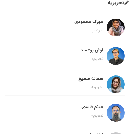
تحریریه
مهرک محمودی
سردبیر
آرش برهمند
تحریریه
سمانه سمیع
تحریریه
میثم قاسمی
تحریریه