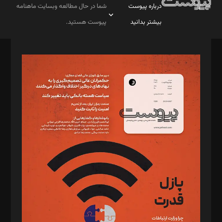
درباره پیوست
شما در حال مطالعه وبسایت ماهنامه
بیشتر بدانید
پیوست هستید.
صاحب امتیاز: موسسه پرسش (پویندگان راز ستاره شمال)
مدیر مسئول: محمدباقر اثنی‌عشری
سردبیر: مهرک محمودی
دبیر تحریریه: میثم قاسمی
د‌بیر ناداستان: سمانه سمیع
د‌بیر خدمت و تجارت: ابوالفضل رجبی
د‌بیر حقوق فناوری: حسام‌الدین ایپکچی
د‌بیر پیوست جهان: مینا پاکدل
د‌بیر تحریریه آنلاین: بابک نقاش
تحریریه‌: مجتبی محمود‌ی، آرش برهمند، یسنا امان‌پور، سروش کرمیان،
مصطفی مسجدی آرانی، ابوالفضل رجبی، زهرا فکرانه، فائزه فتحی
رستمی،مصطفی باستان
ویرایش: نگار استاد‌‌آقا