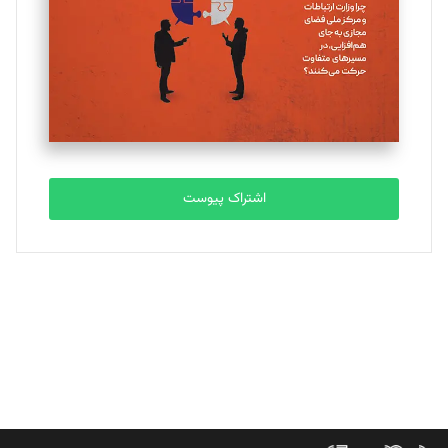
ملینا جعفری
تحریریه
مصطفی مسجدی آرانی
تحریریه
اشتراک پیوست
بابک نقاش
تحریریه