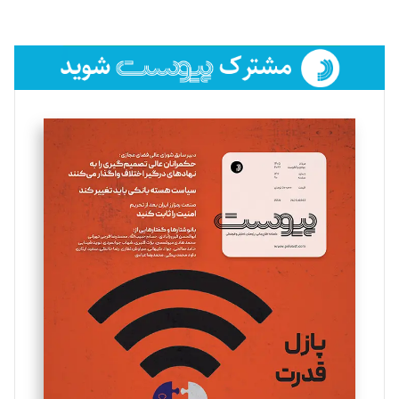
لیلا حنارود
تحریریه
فائزه فتحی رستمی
تحریریه
سروش کرمیان
تحریریه
مینا پاکدل
تحریریه
یسنا امان‌پور
تحریریه