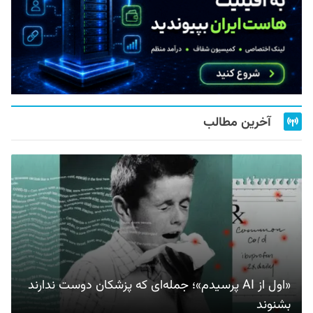
آخرین مطالب
«اول از AI پرسیدم»؛ جمله‌ای که پزشکان دوست ندارند
بشنوند