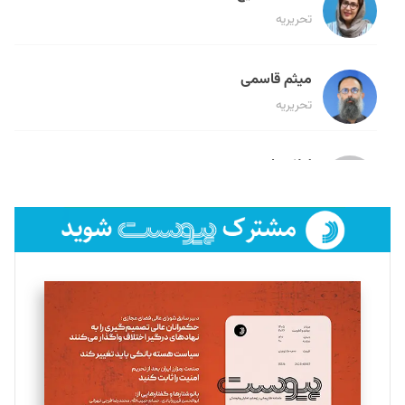
تحریریه
میثم قاسمی
تحریریه
لیلا حنارود
تحریریه
فائزه فتحی رستمی
تحریریه
سروش کرمیان
تحریریه