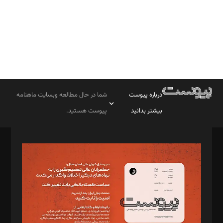
درباره پیوست
شما در حال مطالعه وبسایت ماهنامه
بیشتر بدانید
پیوست هستید.
صاحب امتیاز: موسسه پرسش (پویندگان راز ستاره شمال)
مدیر مسئول: محمدباقر اثنی‌عشری
سردبیر: مهرک محمودی
دبیر تحریریه: میثم قاسمی
د‌بیر ناداستان: سمانه سمیع
د‌بیر خدمت و تجارت: ابوالفضل رجبی
د‌بیر حقوق فناوری: حسام‌الدین ایپکچی