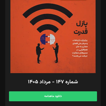
د‌بیر پیوست جهان: مینا پاکدل
د‌بیر تحریریه آنلاین: بابک نقاش
تحریریه‌: مجتبی محمود‌ی، آرش برهمند، یسنا امان‌پور، سروش کرمیان،
مصطفی مسجدی آرانی، ابوالفضل رجبی، زهرا فکرانه، فائزه فتحی
رستمی،مصطفی باستان
ویرایش: نگار استاد‌‌آقا
طراح یونیفرم: مجید توکلی
فیلمبرداری و عکاسی: امیر شفیعی، مانی لطفی زاده
گرافیک و صفحه‌آرایی: سید‌سبحان‌علی ثابت
مد‌یر توسعه تجاری: کامبیز برید‌
امور مالی: شاپور رهبری، محمد‌ کاظمی‌نیا
امور اد‌اری: راضیه محمود‌ی
شماره ۱۴۷ - مرداد ۱۴۰۵
مرکز تماس: ۰۲۱۴۲۸۲۴۰۰۰
آگهی و مشترکین: ۰۹۱۹۹۹۹۰۴۵۴
دانلود ماهنامه