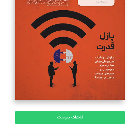
مینا پاکدل
تحریریه
یسنا امان‌پور
تحریریه
ملینا جعفری
تحریریه
مصطفی مسجدی آرانی
تحریریه
اشتراک پیوست
بابک نقاش
تحریریه