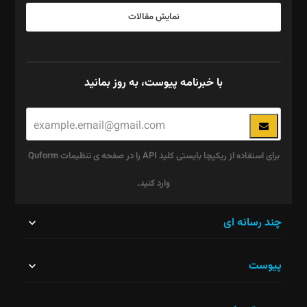
نمایش مقالات
با خبرنامه پیوست، به روز بمانید
برای استفاده از ریکپچا بایستی کلید API را در صفحه ی تنظیمات Quform
وارد کنید.
این
چند رسانه ای
قسمت
پیوست
نباید
خالی