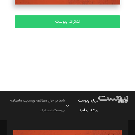
مصطفی مسجدی آرانی
تحریریه
اشتراک پیوست
بابک نقاش
تحریریه
درباره پیوست
شما در حال مطالعه وبسایت ماهنامه
بیشتر بدانید
پیوست هستید.
صاحب امتیاز: موسسه پرسش (پویندگان راز ستاره شمال)
مدیر مسئول: محمدباقر اثنی‌عشری