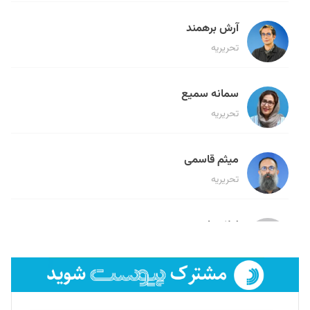
آرش برهمند
تحریریه
سمانه سمیع
تحریریه
میثم قاسمی
تحریریه
لیلا حنارود
تحریریه
فائزه فتحی رستمی