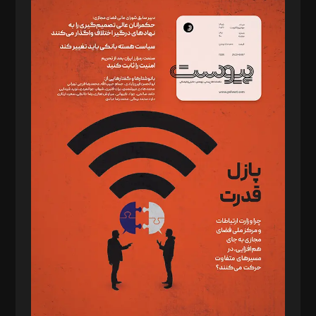
سردبیر: مهرک محمودی
دبیر تحریریه: میثم قاسمی
د‌بیر ناداستان: سمانه سمیع
د‌بیر خدمت و تجارت: ابوالفضل رجبی
د‌بیر حقوق فناوری: حسام‌الدین ایپکچی
د‌بیر پیوست جهان: مینا پاکدل
د‌بیر تحریریه آنلاین: بابک نقاش
تحریریه‌: مجتبی محمود‌ی، آرش برهمند، یسنا امان‌پور، سروش کرمیان،
مصطفی مسجدی آرانی، ابوالفضل رجبی، زهرا فکرانه، فائزه فتحی
رستمی،مصطفی باستان
ویرایش: نگار استاد‌‌آقا
طراح یونیفرم: مجید توکلی
فیلمبرداری و عکاسی: امیر شفیعی، مانی لطفی زاده
گرافیک و صفحه‌آرایی: سید‌سبحان‌علی ثابت
مد‌یر توسعه تجاری: کامبیز برید‌
امور مالی: شاپور رهبری، محمد‌ کاظمی‌نیا