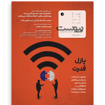
تحریریه
سروش کرمیان
تحریریه
مینا پاکدل
تحریریه
یسنا امان‌پور
تحریریه
ملینا جعفری
تحریریه