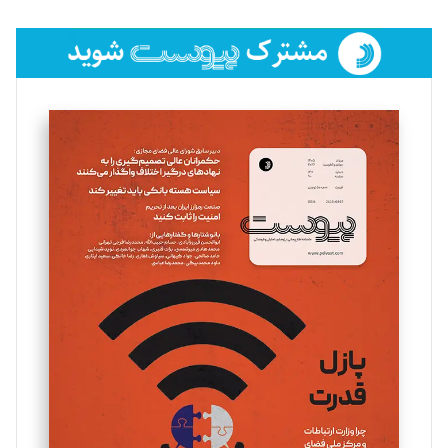
تحریریه
فائزه فتحی رستمی
تحریریه
سروش کرمیان
تحریریه
مینا پاکدل
تحریریه
یسنا امان‌پور
تحریریه