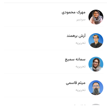
مهرک محمودی
سردبیر
آرش برهمند
تحریریه
سمانه سمیع
تحریریه
میثم قاسمی
تحریریه
لیلا حنارود