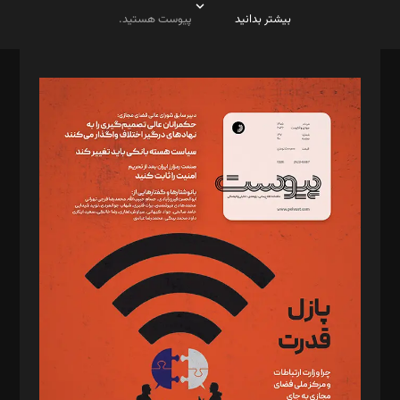
بیشتر بدانید
پیوست هستید.
صاحب امتیاز: موسسه پرسش (پویندگان راز ستاره شمال)
مدیر مسئول: محمدباقر اثنی‌عشری
سردبیر: مهرک محمودی
دبیر تحریریه: میثم قاسمی
د‌بیر ناداستان: سمانه سمیع
د‌بیر خدمت و تجارت: ابوالفضل رجبی
د‌بیر حقوق فناوری: حسام‌الدین ایپکچی
د‌بیر پیوست جهان: مینا پاکدل
د‌بیر تحریریه آنلاین: بابک نقاش
تحریریه‌: مجتبی محمود‌ی، آرش برهمند، یسنا امان‌پور، سروش کرمیان،
مصطفی مسجدی آرانی، ابوالفضل رجبی، زهرا فکرانه، فائزه فتحی
رستمی،مصطفی باستان
ویرایش: نگار استاد‌‌آقا
طراح یونیفرم: مجید توکلی