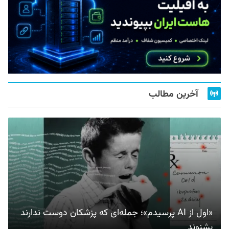
آخرین مطالب
«اول از AI پرسیدم»؛ جمله‌ای که پزشکان دوست ندارند
بشنوند