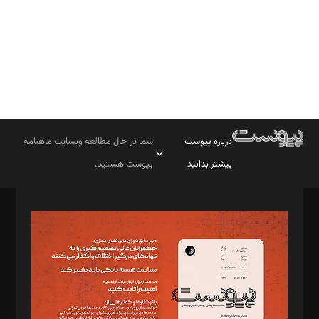
درباره پیوست
شما در حال مطالعه وبسایت ماهنامه
بیشتر بدانید
پیوست هستید.
صاحب امتیاز: موسسه پرسش (پویندگان راز ستاره شمال)
مدیر مسئول: محمدباقر اثنی‌عشری
سردبیر: مهرک محمودی
دبیر تحریریه: میثم قاسمی
د‌بیر ناداستان: سمانه سمیع
د‌بیر خدمت و تجارت: ابوالفضل رجبی
د‌بیر حقوق فناوری: حسام‌الدین ایپکچی