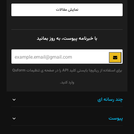
نمایش مقالات
با خبرنامه پیوست، به روز بمانید
برای استفاده از ریکپچا بایستی کلید API را در صفحه ی تنظیمات Quform
وارد کنید.
این
چند رسانه ای
قسمت
پیوست
نباید
خالی