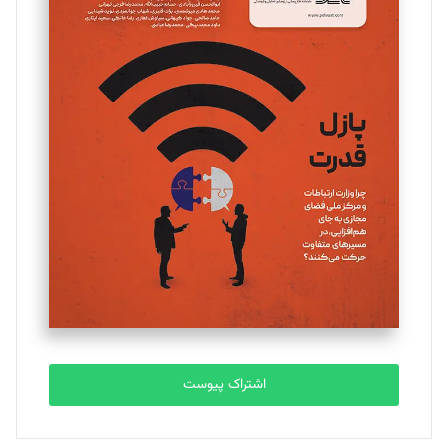
مینا پاکدل
تحریریه
یسنا امان‌پور
تحریریه
ملینا جعفری
تحریریه
مصطفی مسجدی آرانی
تحریریه
اشتراک پیوست
بابک نقاش
تحریریه