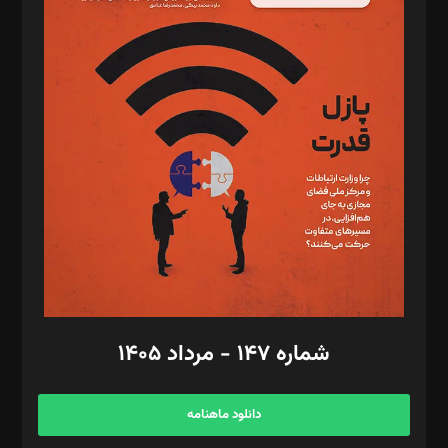
د‌بیر پیوست جهان: مینا پاکدل
د‌بیر تحریریه آنلاین: بابک نقاش
تحریریه‌: مجتبی محمود‌ی، آرش برهمند، یسنا امان‌پور، سروش کرمیان،
مصطفی مسجدی آرانی، ابوالفضل رجبی، زهرا فکرانه، فائزه فتحی
رستمی،مصطفی باستان
ویرایش: نگار استاد‌‌آقا
طراح یونیفرم: مجید توکلی
فیلمبرداری و عکاسی: امیر شفیعی، مانی لطفی زاده
گرافیک و صفحه‌آرایی: سید‌سبحان‌علی ثابت
مد‌یر توسعه تجاری: کامبیز برید‌
امور مالی: شاپور رهبری، محمد‌ کاظمی‌نیا
امور اد‌اری: راضیه محمود‌ی
شماره ۱۴۷ - مرداد ۱۴۰۵
مرکز تماس: ۰۲۱۴۲۸۲۴۰۰۰
آگهی و مشترکین: ۰۹۱۹۹۹۹۰۴۵۴
دانلود ماهنامه