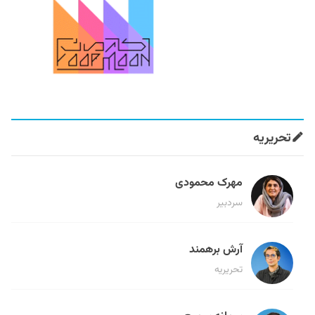
تحریریه
مهرک محمودی
سردبیر
آرش برهمند
تحریریه