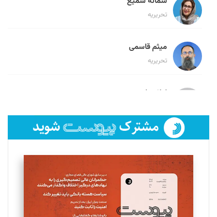
سمانه سمیع
تحریریه
میثم قاسمی
تحریریه
لیلا حنارود
تحریریه
فائزه فتحی رستمی
تحریریه
سروش کرمیان
تحریریه