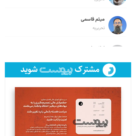
میثم قاسمی
تحریریه
لیلا حنارود
تحریریه
فائزه فتحی رستمی
تحریریه
سروش کرمیان
تحریریه
مینا پاکدل