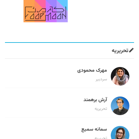
تحریریه
مهرک محمودی
سردبیر
آرش برهمند
تحریریه
سمانه سمیع
تحریریه