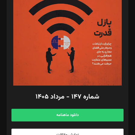
د‌بیر تحریریه آنلاین: بابک نقاش
تحریریه‌: مجتبی محمود‌ی، آرش برهمند، یسنا امان‌پور، سروش کرمیان،
مصطفی مسجدی آرانی، ابوالفضل رجبی، زهرا فکرانه، فائزه فتحی
رستمی،مصطفی باستان
ویرایش: نگار استاد‌‌آقا
طراح یونیفرم: مجید توکلی
فیلمبرداری و عکاسی: امیر شفیعی، مانی لطفی زاده
گرافیک و صفحه‌آرایی: سید‌سبحان‌علی ثابت
مد‌یر توسعه تجاری: کامبیز برید‌
امور مالی: شاپور رهبری، محمد‌ کاظمی‌نیا
امور اد‌اری: راضیه محمود‌ی
شماره ۱۴۷ - مرداد ۱۴۰۵
مرکز تماس: ۰۲۱۴۲۸۲۴۰۰۰
آگهی و مشترکین: ۰۹۱۹۹۹۹۰۴۵۴
دانلود ماهنامه