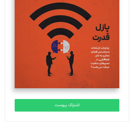
تحریریه
یسنا امان‌پور
تحریریه
ملینا جعفری
تحریریه
مصطفی مسجدی آرانی
تحریریه
اشتراک پیوست
بابک نقاش
تحریریه