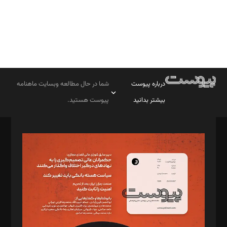
درباره پیوست
شما در حال مطالعه وبسایت ماهنامه
بیشتر بدانید
پیوست هستید.
صاحب امتیاز: موسسه پرسش (پویندگان راز ستاره شمال)
مدیر مسئول: محمدباقر اثنی‌عشری
سردبیر: مهرک محمودی
دبیر تحریریه: میثم قاسمی
د‌بیر ناداستان: سمانه سمیع
د‌بیر خدمت و تجارت: ابوالفضل رجبی
د‌بیر حقوق فناوری: حسام‌الدین ایپکچی
د‌بیر پیوست جهان: مینا پاکدل