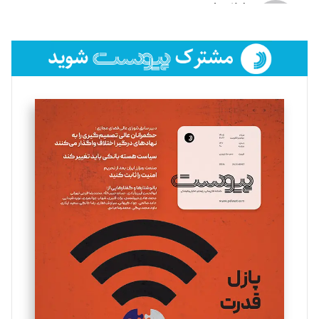
لیلا حنارود
تحریریه
فائزه فتحی رستمی
تحریریه
سروش کرمیان
تحریریه
مینا پاکدل
تحریریه
یسنا امان‌پور
تحریریه