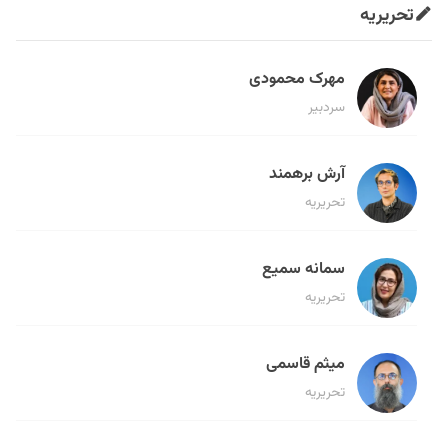
تحریریه
مهرک محمودی
سردبیر
آرش برهمند
تحریریه
سمانه سمیع
تحریریه
میثم قاسمی
تحریریه