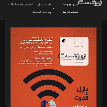
درباره پیوست
شما در حال مطالعه وبسایت ماهنامه
بیشتر بدانید
پیوست هستید.
صاحب امتیاز: موسسه پرسش (پویندگان راز ستاره شمال)
مدیر مسئول: محمدباقر اثنی‌عشری
سردبیر: مهرک محمودی
دبیر تحریریه: میثم قاسمی
د‌بیر ناداستان: سمانه سمیع
د‌بیر خدمت و تجارت: ابوالفضل رجبی
د‌بیر حقوق فناوری: حسام‌الدین ایپکچی
د‌بیر پیوست جهان: مینا پاکدل
د‌بیر تحریریه آنلاین: بابک نقاش
تحریریه‌: مجتبی محمود‌ی، آرش برهمند، یسنا امان‌پور، سروش کرمیان،
مصطفی مسجدی آرانی، ابوالفضل رجبی، زهرا فکرانه، فائزه فتحی
رستمی،مصطفی باستان
ویرایش: نگار استاد‌‌آقا