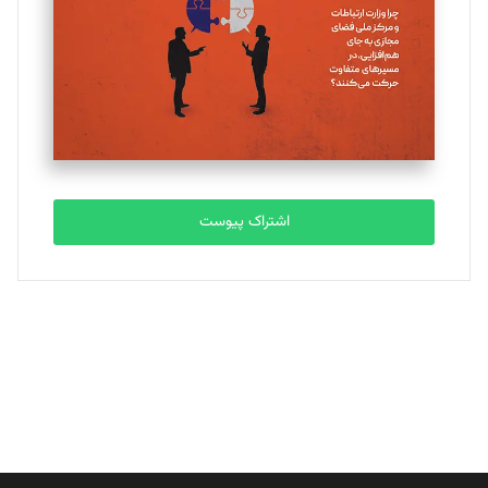
ملینا جعفری
تحریریه
مصطفی مسجدی آرانی
تحریریه
اشتراک پیوست
بابک نقاش
تحریریه