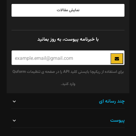
نمایش مقالات
با خبرنامه پیوست، به روز بمانید
برای استفاده از ریکپچا بایستی کلید API را در صفحه ی تنظیمات Quform
وارد کنید.
این
چند رسانه ای
قسمت
پیوست
نباید
خالی