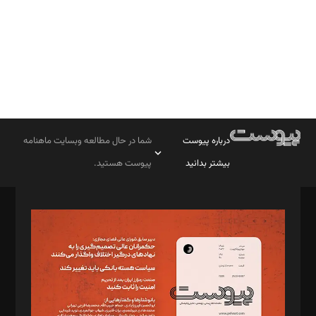
درباره پیوست
شما در حال مطالعه وبسایت ماهنامه
بیشتر بدانید
پیوست هستید.
صاحب امتیاز: موسسه پرسش (پویندگان راز ستاره شمال)
مدیر مسئول: محمدباقر اثنی‌عشری
سردبیر: مهرک محمودی
دبیر تحریریه: میثم قاسمی
د‌بیر ناداستان: سمانه سمیع
د‌بیر خدمت و تجارت: ابوالفضل رجبی
د‌بیر حقوق فناوری: حسام‌الدین ایپکچی