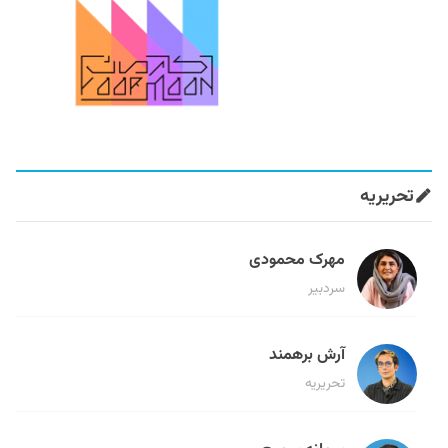
تحریریه
مهرک محمودی
سردبیر
آرش برهمند
تحریریه