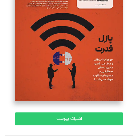
مینا پاکدل
تحریریه
یسنا امان‌پور
تحریریه
ملینا جعفری
تحریریه
مصطفی مسجدی آرانی
تحریریه
اشتراک پیوست
بابک نقاش
تحریریه