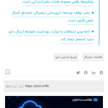
پلتفرم‌ها نقض مصوبه هیات مقررات‌زدایی است
نصر: توقف توسعه دارورسانی دیجیتال؛ مصداق آشکار
نقض قانون است
نامه وزیر ارتباطات به وزارت بهداشت: ضوابط ارسال دارو
نباید انحصار ایجاد کند
اقتصاد دیجیتال
توزیع اینترنتی دارو
https://pvst.ir/l9n
لینک کوتاه