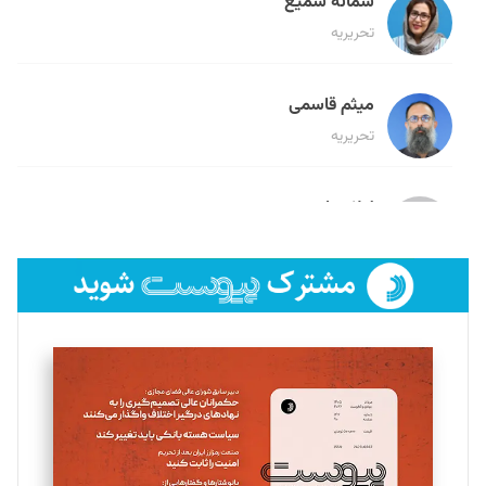
سمانه سمیع
تحریریه
میثم قاسمی
تحریریه
لیلا حنارود
تحریریه
فائزه فتحی رستمی
تحریریه
سروش کرمیان
تحریریه