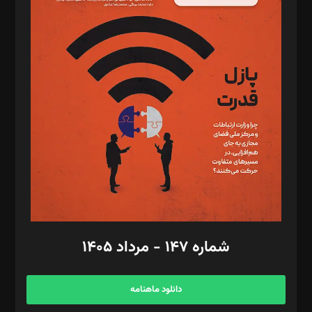
د‌بیر پیوست جهان: مینا پاکدل
د‌بیر تحریریه آنلاین: بابک نقاش
تحریریه‌: مجتبی محمود‌ی، آرش برهمند، یسنا امان‌پور، سروش کرمیان،
مصطفی مسجدی آرانی، ابوالفضل رجبی، زهرا فکرانه، فائزه فتحی
رستمی،مصطفی باستان
ویرایش: نگار استاد‌‌آقا
طراح یونیفرم: مجید توکلی
فیلمبرداری و عکاسی: امیر شفیعی، مانی لطفی زاده
گرافیک و صفحه‌آرایی: سید‌سبحان‌علی ثابت
مد‌یر توسعه تجاری: کامبیز برید‌
امور مالی: شاپور رهبری، محمد‌ کاظمی‌نیا
امور اد‌اری: راضیه محمود‌ی
شماره ۱۴۷ - مرداد ۱۴۰۵
مرکز تماس: ۰۲۱۴۲۸۲۴۰۰۰
آگهی و مشترکین: ۰۹۱۹۹۹۹۰۴۵۴
دانلود ماهنامه