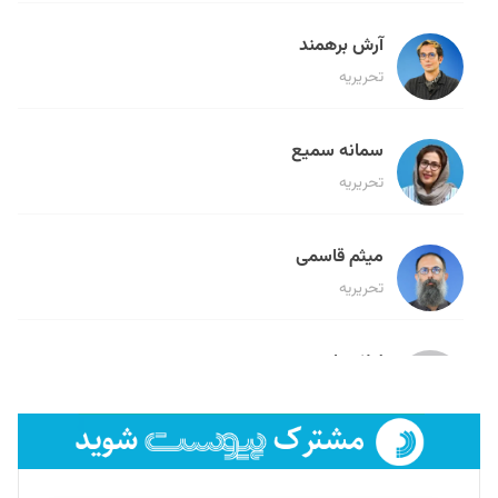
آرش برهمند
تحریریه
سمانه سمیع
تحریریه
میثم قاسمی
تحریریه
لیلا حنارود
تحریریه
فائزه فتحی رستمی