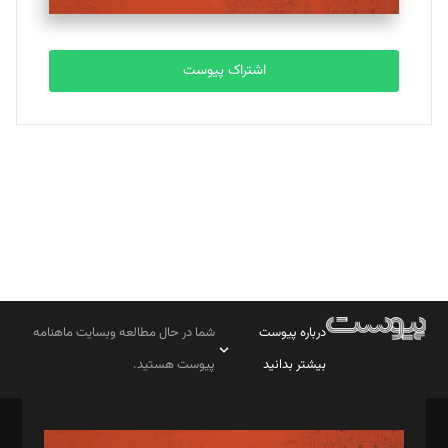
مصطفی مسجدی آرانی
تحریریه
اشتراک پیوست
بابک نقاش
تحریریه
درباره پیوست
شما در حال مطالعه وبسایت ماهنامه
بیشتر بدانید
پیوست هستید.
صاحب امتیاز: موسسه پرسش (پویندگان راز ستاره شمال)
مدیر مسئول: محمدباقر اثنی‌عشری