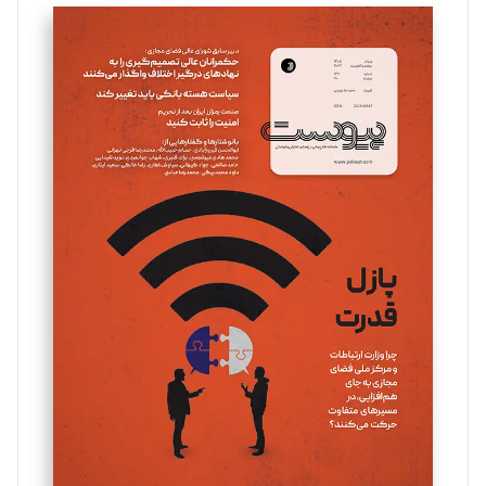
تحریریه
سروش کرمیان
تحریریه
مینا پاکدل
تحریریه
یسنا امان‌پور
تحریریه
ملینا جعفری
تحریریه