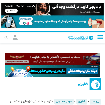
فناوری
»
»
»
گزارش وال‌استریت ژورنال از شکاف در
پیوست
فناوری
هوش مصنوعی