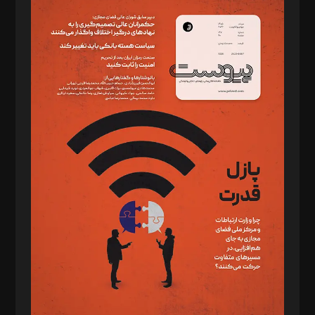
سردبیر: مهرک محمودی
دبیر تحریریه: میثم قاسمی
د‌بیر ناداستان: سمانه سمیع
د‌بیر خدمت و تجارت: ابوالفضل رجبی
د‌بیر حقوق فناوری: حسام‌الدین ایپکچی
د‌بیر پیوست جهان: مینا پاکدل
د‌بیر تحریریه آنلاین: بابک نقاش
تحریریه‌: مجتبی محمود‌ی، آرش برهمند، یسنا امان‌پور، سروش کرمیان،
مصطفی مسجدی آرانی، ابوالفضل رجبی، زهرا فکرانه، فائزه فتحی
رستمی،مصطفی باستان
ویرایش: نگار استاد‌‌آقا
طراح یونیفرم: مجید توکلی
فیلمبرداری و عکاسی: امیر شفیعی، مانی لطفی زاده
گرافیک و صفحه‌آرایی: سید‌سبحان‌علی ثابت
مد‌یر توسعه تجاری: کامبیز برید‌
امور مالی: شاپور رهبری، محمد‌ کاظمی‌نیا