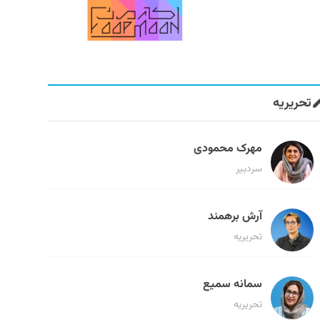
تحریریه
مهرک محمودی
سردبیر
آرش برهمند
تحریریه
سمانه سمیع
تحریریه