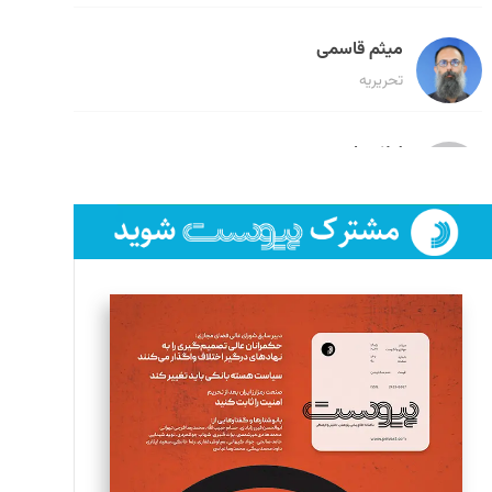
میثم قاسمی
تحریریه
لیلا حنارود
تحریریه
فائزه فتحی رستمی
تحریریه
سروش کرمیان
تحریریه
مینا پاکدل