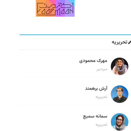
تحریریه
مهرک محمودی
سردبیر
آرش برهمند
تحریریه
سمانه سمیع
تحریریه