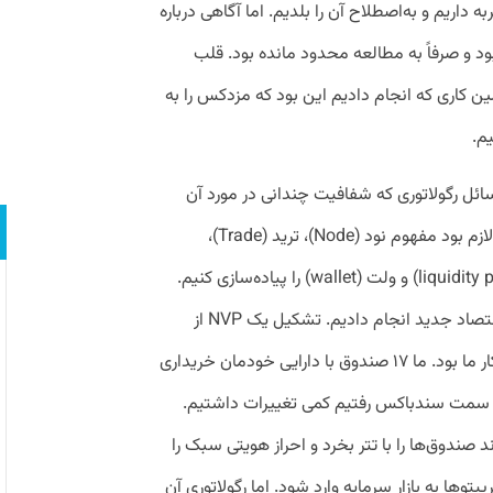
 داریم و به‌اصطلاح آن را بلدیم. اما آگاهی درباره
 و صرفاً به مطالعه محدود مانده بود. قلب
ن کاری که انجام دادیم این بود که مزدکس را به
یم.
مسائل رگولاتوری که شفافیت چندانی در مورد آن
وجود نداشت، به محصول اضافه نکنیم. اما لازم بود مفهوم نود (Node)، ترید (Trade)،
استیکینگ (Staking)، لیکوییدیتی پول (liquidity pool) و ولت (wallet) را پیاده‌سازی کنیم.
این اقدامات را برای مسلط شدن روی این اقتصاد جدید انجام دادیم. تشکیل یک NVP از
محصول توکن صندوق‌هایمان، محور بعدی کار ما بود. ما ۱۷ صندوق با دارایی خودمان خریداری
ه به سمت سندباکس رفتیم کمی تغییرات داشتیم.
ند صندوق‌ها را با تتر بخرد و احراز هویتی سبک را
پتوها به بازار سرمایه وارد شود. اما رگولاتوری آن