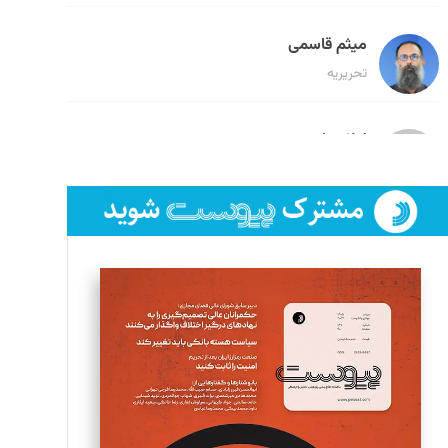
میثم قاسمی
تحریریه
لیلا حنارود
تحریریه
فائزه فتحی رستمی
تحریریه
سروش کرمیان
تحریریه
مینا پاکدل