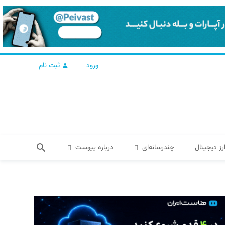
ورود
ثبت نام
رز دیجیتال
چندرسانه‌ای
درباره پیوست