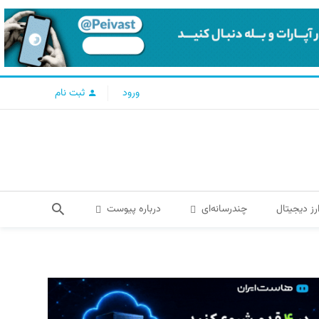
ورود
ثبت نام
رز دیجیتال
چندرسانه‌ای
درباره پیوست