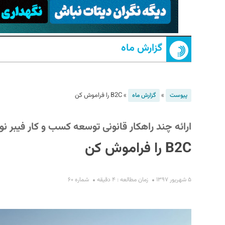
گزارش ماه
»
»
B2C را فراموش کن
پیوست
گزارش ماه
S
ارائه چند راهکار قانونی توسعه کسب و کار فیبر نوری ا
B2C را فراموش کن
۵ شهریور ۱۳۹۷
زمان مطالعه : ۴ دقیقه
شماره ۶۰