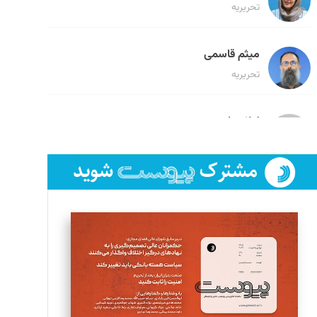
تحریریه
میثم قاسمی
تحریریه
لیلا حنارود
تحریریه
فائزه فتحی رستمی
تحریریه
سروش کرمیان
تحریریه