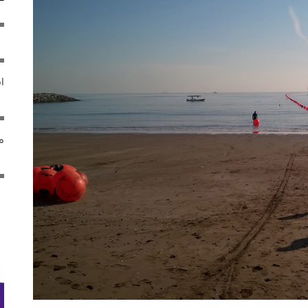
ایر
مص