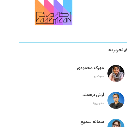
تحریریه
مهرک محمودی
سردبیر
آرش برهمند
تحریریه
سمانه سمیع