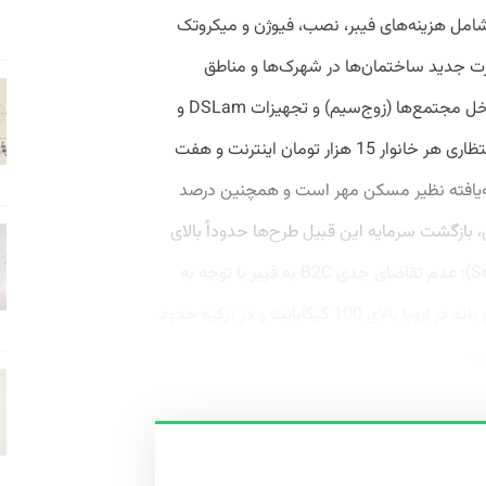
ست که شامل هزینه‌های فیبر، نصب، فیوژن و میکروتک
 پورت جدید ساختمان‌ها در شهرک‌ها و مناطق
محصور با سیگنال‌رسانی فیبر و کابل‌کشی داخل مجتمع‌ها (زوج‌سیم) و تجهیزات DSLam و
مودم حداقل 500 هزار تومان است و آرپو انتظاری هر خانوار 15 هزار تومان اینترنت و هفت
سعه‌یافته نظیر مسکن مهر است و همچنین درصد
رصدی این مناطق، بازگشت سرمایه این قبیل طرح‌ها حدوداً بالای
15 سال خواهد بود. ج. حوزه اجتماعی(Social): عدم تقاضای جدی B2C به فیبر با توجه به
اینکه متوسط مصرف ترافیک مشتریان پهنای باند در اروپا بالای 100 گیگابایت و در ترکیه حدود