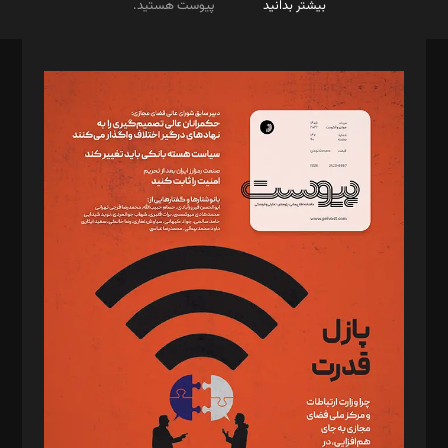
بیشتر بدانید
پیوست هستید.
صاحب امتیاز: موسسه پرسش (پویندگان راز ستاره شمال)
مدیر مسئول: محمدباقر اثنی‌عشری
سردبیر: مهرک محمودی
دبیر تحریریه: میثم قاسمی
د‌بیر ناداستان: سمانه سمیع
د‌بیر خدمت و تجارت: ابوالفضل رجبی
د‌بیر حقوق فناوری: حسام‌الدین ایپکچی
د‌بیر پیوست جهان: مینا پاکدل
د‌بیر تحریریه آنلاین: بابک نقاش
تحریریه‌: مجتبی محمود‌ی، آرش برهمند، یسنا امان‌پور، سروش کرمیان،
مصطفی مسجدی آرانی، ابوالفضل رجبی، زهرا فکرانه، فائزه فتحی
رستمی،مصطفی باستان
ویرایش: نگار استاد‌‌آقا
طراح یونیفرم: مجید توکلی
فیلمبرداری و عکاسی: امیر شفیعی، مانی لطفی زاده