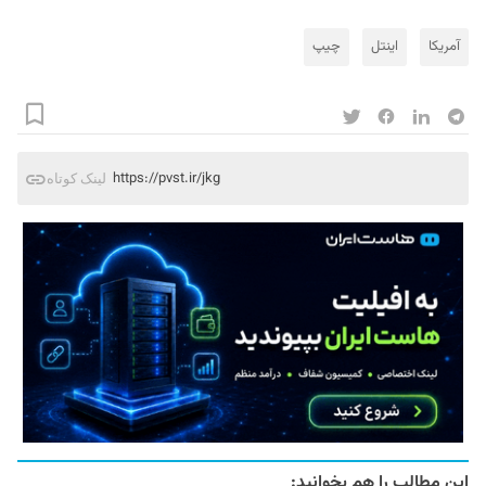
آمریکا
اینتل
چیپ
https://pvst.ir/jkg
لینک کوتاه
این مطالب را هم بخوانید: