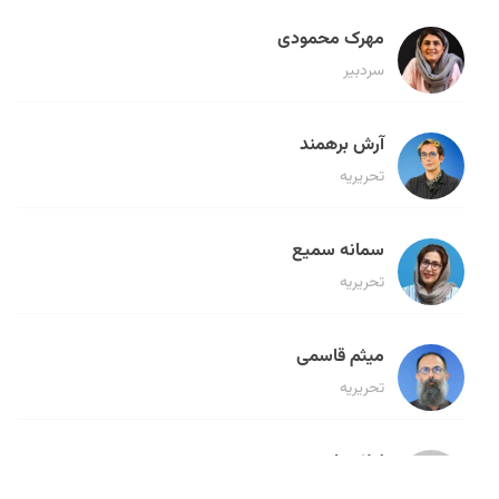
مهرک محمودی
سردبیر
آرش برهمند
تحریریه
سمانه سمیع
تحریریه
میثم قاسمی
تحریریه
لیلا حنارود
تحریریه